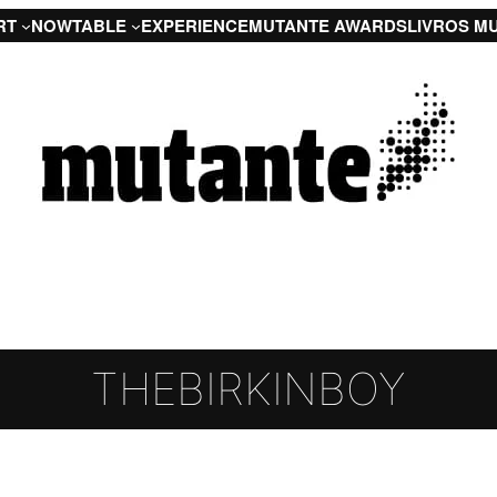
RT
NOW
TABLE
EXPERIENCE
MUTANTE AWARDS
LIVROS M
THEBIRKINBOY