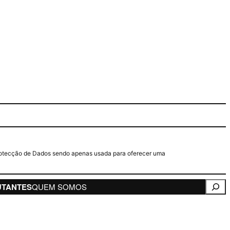
e Protecção de Dados sendo apenas usada para oferecer uma
Pesqui
UTANTES
QUEM SOMOS