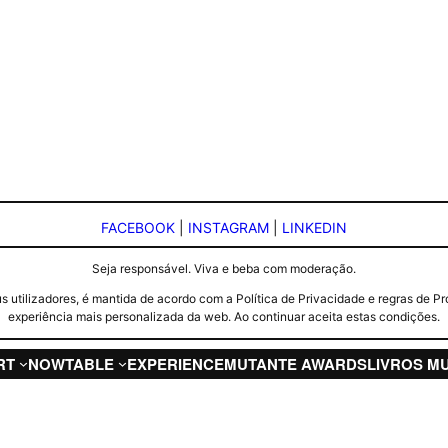
FACEBOOK
|
INSTAGRAM
|
LINKEDIN
Seja responsável. Viva e beba com moderação.
seus utilizadores, é mantida de acordo com a Política de Privacidade e regras d
experiência mais personalizada da web. Ao continuar aceita estas condições.
RT
NOW
TABLE
EXPERIENCE
MUTANTE AWARDS
LIVROS M