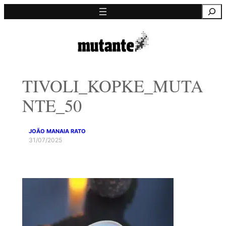
Saltar
Pesquisa
para
o
conteúdo
TIVOLI_KOPKE_MUTA
NTE_50
JOÃO MANAIA RATO
31/07/2025