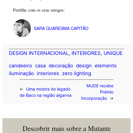
Partilhe com os seus amigos:
SARA QUARESMA CAPITÃO
DESIGN INTERNACIONAL
, 
INTERIORES
, 
UNIQUE
candeeiro
casa
decoração
design
elements
iluminação
interiores
zero lighting
MUDE recebe
←
Uma mostra do legado
Prémio
de Baco na região algarvia
Incorporação
→
Descobrir mais sobre a Mutante