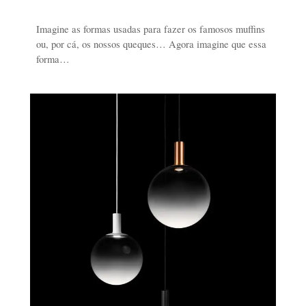
Imagine as formas usadas para fazer os famosos muffins
ou, por cá, os nossos queques… Agora imagine que essa
forma…