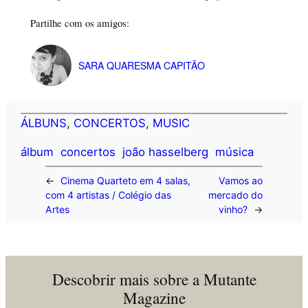
Partilhe com os amigos:
SARA QUARESMA CAPITÃO
ÁLBUNS
, 
CONCERTOS
, 
MUSIC
álbum
concertos
joão hasselberg
música
←
Cinema Quarteto em 4 salas,
Vamos ao
com 4 artistas / Colégio das
mercado do
Artes
vinho?
→
Descobrir mais sobre a Mutante
Magazine