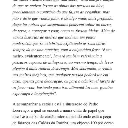
de que os melros levam as almas das pessoas no bico,
precisamente o contrário do que fazem as cegonhas, mas
não é disto que vamos falar, é de algo muito mais profundo,
daquelas coisas que suspeitamos poderem saltar do barro,
da terra, e começar a voar, como se fossem ideias. Além de
várias histórias de melros que incluem um pintor
modernista que se celebrizou explicando as suas obras
sempre da mesma maneira, com a enigmática frase
‘é um
melro, evidentemente’
, haverá também referência a
pássaros capazes de milagres e, ao mesmo tempo, de levar
alguém à mais radical descrença. Mas sobretudo, teremos
uns melros mágicos, que qualquer pessoa poderá ter em
casa, apenas para decoração, ou para a admirável tarefa de
os fazer voar, bastando para isso alimentá-los com genuína
esperança e imaginação”
.
A acompanhar a estória está a ilustração de Pedro
Lourenço, a qual se encontra numa cinta de papel que
envolve a caixa de cartão microcanelado onde está a peça
de faiança das Caldas da Rainha, um objecto 100 por cento