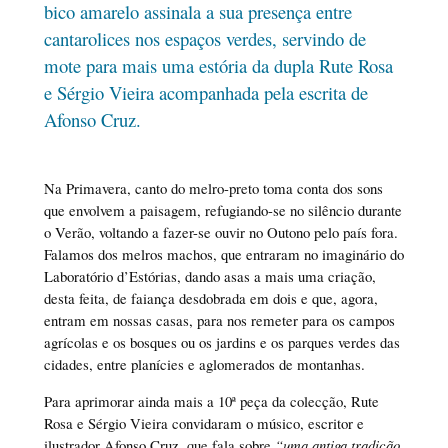
bico amarelo assinala a sua presença entre
cantarolices nos espaços verdes, servindo de
mote para mais uma estória da dupla Rute Rosa
e Sérgio Vieira acompanhada pela escrita de
Afonso Cruz.
Na Primavera, canto do melro-preto toma conta dos sons
que envolvem a paisagem, refugiando-se no silêncio durante
o Verão, voltando a fazer-se ouvir no Outono pelo país fora.
Falamos dos melros machos, que entraram no imaginário do
Laboratório d’Estórias, dando asas a mais uma criação,
desta feita, de faiança desdobrada em dois e que, agora,
entram em nossas casas, para nos remeter para os campos
agrícolas e os bosques ou os jardins e os parques verdes das
cidades, entre planícies e aglomerados de montanhas.
Para aprimorar ainda mais a 10ª peça da colecção, Rute
Rosa e Sérgio Vieira convidaram o músico, escritor e
ilustrador Afonso Cruz, que fala sobre
“uma antiga tradição