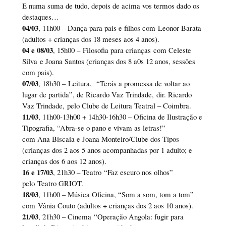
E numa suma de tudo, depois de acima vos termos dado os
destaques…
04/03
, 11h00 – Dança para pais e filhos com Leonor Barata
(adultos + crianças dos 18 meses aos 4 anos).
04 e 08/03
, 15h00 – Filosofia para crianças com Celeste
Silva e Joana Santos (crianças dos 8 a0s 12 anos, sessões
com pais).
07/03
, 18h30 – Leitura, “Terás a promessa de voltar ao
lugar de partida”, de Ricardo Vaz Trindade, dir. Ricardo
Vaz Trindade, pelo Clube de Leitura Teatral – Coimbra.
11/03
, 11h00-13h00 + 14h30-16h30 – Oficina de Ilustração e
Tipografia, “Abra-se o pano e vivam as letras!”
com Ana Biscaia e Joana Monteiro/Clube dos Tipos
(crianças dos 2 aos 5 anos acompanhadas por 1 adulto; e
crianças dos 6 aos 12 anos).
16 e 17/03
, 21h30 – Teatro “Faz escuro nos olhos”
pelo Teatro GRIOT.
18/03
, 11h00 – Música Oficina, “Som a som, tom a tom”
com Vânia Couto (adultos + crianças dos 2 aos 10 anos).
21/03
, 21h30 – Cinema “Operação Angola: fugir para