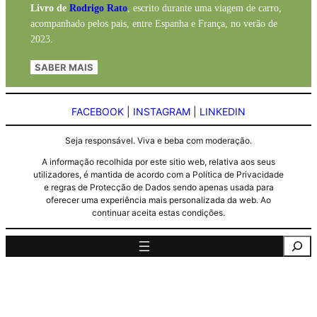
Livro de
Rodrigo Rato
, escrito durante uma viagem de carro,
acompanhado pelos pais, entre Espanha e França, no verão de
2023.
SABER MAIS
FACEBOOK
|
INSTAGRAM
|
LINKEDIN
Seja responsável. Viva e beba com moderação.
A informação recolhida por este sitio web, relativa aos seus
utilizadores, é mantida de acordo com a Política de Privacidade
e regras de Protecção de Dados sendo apenas usada para
oferecer uma experiência mais personalizada da web. Ao
continuar aceita estas condições.
Pesquisa