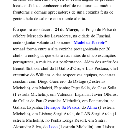
locais e dá-los a conhecer a chef de restaurantes maém
fronteiras e demais apreciadores de uma cozinha feita de
gente cheia de saber e com mente aberta.
24 de Março
É o que irá acontecer a
, na Praça do Peixe do
célebre Mercado dos Lavradores, na cidade do Funchal,
Madeira Terroir
onde o jantar volante sob o nome “
”
tomará forma entre a alta cozinha protagonizada por 20
chefs, a enologia, que estará nas mãos de cinco escanções
portugueses, a música e a performance. Além dos anfitriões
Benoît Sinthon, chef do Il Gallo d’Oro, e Luís Pestana, chef
executivo do William, e das respectivas equipas, no cartaz
constam com Diego Guerrero, do DStage (2 estrelas
Michelin), em Madrid, Espanha; Pepe Solla, do Casa Solla
(1 estrela Michelin), em Valência, Espanha; Javier Olleros,
do Culler de Pau (2 estrelas Michelin), em Pontevedra, na
Galiza, Espanha;
Henrique Sá Pessoa
, do
Alma
(1 estrela
Michelin), em Lisboa; Sergi Arola, do LAB Sergi Arola (1
estrela Michelin), no Penha Longa Resort, em Sintra;
Alexandre Silva, do
Loco
(1 estrela Michelin), em Lisboa;