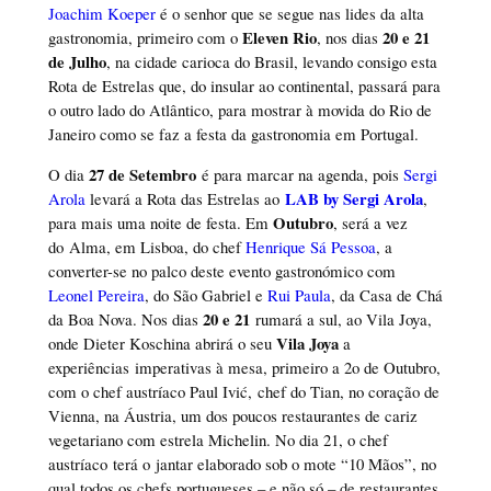
Joachim Koeper
é o senhor que se segue nas lides da alta
Eleven Rio
20 e 21
gastronomia, primeiro com o
, nos dias
de Julho
, na cidade carioca do Brasil, levando consigo esta
Rota de Estrelas que, do insular ao continental, passará para
o outro lado do Atlântico, para mostrar à movida do Rio de
Janeiro como se faz a festa da gastronomia em Portugal.
27 de Setembro
O dia
é para marcar na agenda, pois
Sergi
LAB by Sergi Arola
Arola
levará a Rota das Estrelas ao
,
Outubro
para mais uma noite de festa. Em
, será a vez
do Alma, em Lisboa, do chef
Henrique Sá Pessoa
, a
converter-se no palco deste evento gastronómico com
Leonel Pereira
, do São Gabriel e
Rui Paula
, da Casa de Chá
20 e 21
da Boa Nova. Nos dias
rumará a sul, ao Vila Joya,
Vila Joya
onde Dieter Koschina abrirá o seu
a
experiências imperativas à mesa, primeiro a 2o de Outubro,
com o chef austríaco Paul Ivić, chef do Tian, no coração de
Vienna, na Áustria, um dos poucos restaurantes de cariz
vegetariano com estrela Michelin. No dia 21, o chef
austríaco terá o jantar elaborado sob o mote “10 Mãos”, no
qual todos os chefs portugueses – e não só – de restaurantes