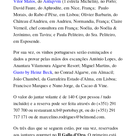
Vítor Matos
, do
Antiqvvm
(1 estrela Michelin), no Porto;
David Faure, do Aphrodite, em Nice, França;
Paulo
Morais, do Rabo d’Pêxe, em Lisboa; Olivier Barbarin, do
Château d’Audrieu, em Audrieu, Normandia, França; Claire
Verneil, chef consultora em França; Noélia, do Noélia &
Jerónimo, em Tavira; e Paula Peliteiro, do Sra. Peliteiro,
em Esposende.
Por sua vez, os vinhos portugueses serão esmiuçados e
dados a provar pelas mãos dos escanções António Lopes, do
Anantara Vilamoura Algarve Resort; Miguel Martins, do
Gusto by Heinz Beck
, no Conrad Algarve, em Almacil;
João Chambel, da Garrafeira Estado d’Alma, em Lisboa;
Francisco Marques e Nuno Jorge, da Cacao di Vine.
O valor do jantar volante é de 140 € (por pessoa / tudo
incluído) e a reserva pode ser feita através do (+351) 291
707 700 ou restaurant.tcb@portobay.pt, ou do (+351) 291
717 171 ou de marcelino.rodrigues@belmond.com.
Os três dias que se seguem estão, por sua vez, reservados
Il Gallo d’Oro
aos jantares gourmet no
. O primeiro está