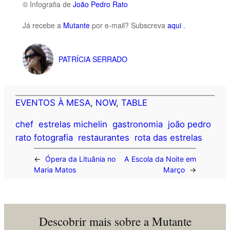
© Infografia de
João Pedro Rato
Já recebe a
Mutante
por e-mail? Subscreva
aqui
.
PATRÍCIA SERRADO
EVENTOS À MESA
, 
NOW
, 
TABLE
chef
estrelas michelin
gastronomia
joão pedro
rato fotografia
restaurantes
rota das estrelas
←
Ópera da Lituânia no
A Escola da Noite em
Maria Matos
Março
→
Descobrir mais sobre a Mutante