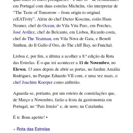
em Portugal com duas estrelas Michelin, vão interpretar de
“The Taste of Tomorrow – from origin to original
crEATivity”. Além do chef Dieter Koscina, estão Hans
Neuner, chef do
Ocean
, do Vila Vita Parc, em Porches,
José Avillez
, chef do Belcanto, em Lisboa, Ricardo costa,
chef do
The Yeatman
, em Vila Nova de Gaia, e Benoît
Sinthon, do Il Gallo d’Oro, do The cliff Bay, no Funchal.
Lisboa é, por fim, a última a acolher a 8.ª edição da Rota
11 de Novembro
das Estrelas. É o que irá acontecer a
, no
Eleven
, 13 anos depois de abrir as portas, no Jardim Amália
Rodrigues, no Parque Eduardo VII com, e uma vez mais, o
chef Joachim Koerper
como anfitrião.
Aguarda-se, portanto, por um roteiro de constelações que,
de Março a Novembro, farão a festa da gastronomia em
Portugal, no “País Irmão” e, de novo, na Catalunha.
É ir. Bom apetite! •
+
Rota das Estrelas