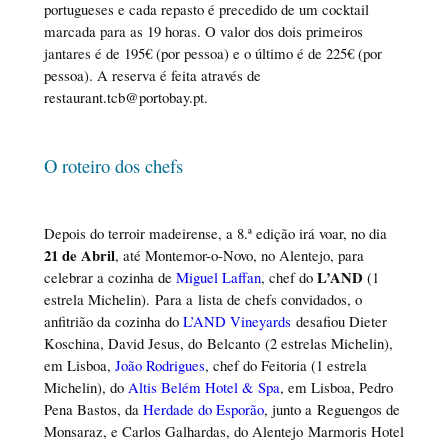
portugueses e cada repasto é precedido de um cocktail
marcada para as 19 horas. O valor dos dois primeiros
jantares é de 195€ (por pessoa) e o último é de 225€ (por
pessoa). A reserva é feita através de
restaurant.tcb@portobay.pt.
O roteiro dos chefs
Depois do terroir madeirense, a 8.ª edição irá voar, no dia
21 de Abril
, até Montemor-o-Novo, no Alentejo, para
L’AND
celebrar a cozinha de
Miguel Laffan
, chef do
(1
estrela Michelin). Para a lista de chefs convidados, o
anfitrião da cozinha do
L’AND Vineyards
desafiou Dieter
Koschina, David Jesus, do Belcanto (2 estrelas Michelin),
em Lisboa,
João Rodrigues
, chef do Feitoria (1 estrela
Michelin), do
Altis Belém Hotel & Spa
, em Lisboa, Pedro
Pena Bastos, da
Herdade do Esporão
, junto a Reguengos de
Monsaraz, e Carlos Galhardas, do Alentejo Marmoris Hotel