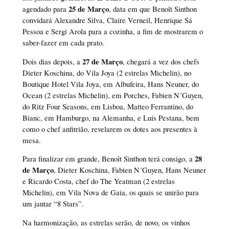
25 de Março
agendado para
, data em que Benoît Sinthon
convidará Alexandre Silva, Claire Verneil, Henrique Sá
Pessoa e Sergi Arola para a cozinha, a fim de mostrarem o
saber-fazer em cada prato.
27 de Março
Dois dias depois, a
, chegará a vez dos chefs
Dieter Koschina, do Vila Joya (2 estrelas Michelin), no
Boutique Hotel Vila Joya, em Albufeira, Hans Neuner, do
Ocean (2 estrelas Michelin), em Porches, Fabien N´Guyen,
do Ritz Four Seasons, em Lisboa, Matteo Ferrantino, do
Bianc, em Hamburgo, na Alemanha, e Luís Pestana, bem
como o chef anfitrião, revelarem os dotes aos presentes à
mesa.
28
Para finalizar em grande, Benoît Sinthon terá consigo, a
de Março
, Dieter Koschina, Fabien N´Guyen, Hans Neuner
e Ricardo Costa, chef do The Yeatman (2 estrelas
Michelin), em Vila Nova de Gaia, os quais se unirão para
um jantar “8 Stars”.
Na harmonização, as estrelas serão, de novo, os vinhos