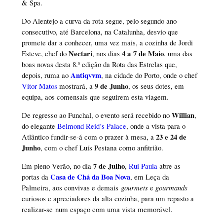
& Spa.
Do Alentejo a curva da rota segue, pelo segundo ano
consecutivo, até Barcelona, na Catalunha, desvio que
promete dar a conhecer, uma vez mais, a cozinha de Jordi
Nectari
4 a 7 de Maio
Esteve, chef do
, nos dias
, uma das
boas novas desta 8.ª edição da Rota das Estrelas que,
Antiqvvm
depois, ruma ao
, na cidade do Porto, onde o chef
9 de Junho
Vítor Matos
mostrará, a
, os seus dotes, em
equipa, aos comensais que seguirem esta viagem.
Willian
De regresso ao Funchal, o evento será recebido no
,
do elegante
Belmond Reid’s Palace
, onde a vista para o
23 e 24 de
Atlântico fundir-se-á com o prazer à mesa, a
Junho
, com o chef Luís Pestana como anfitrião.
7 de Julho
Em pleno Verão, no dia
,
Rui Paula
abre as
Casa de Chá da Boa Nova
portas da
, em Leça da
Palmeira, aos convivas e demais
gourmets
e
gourmands
curiosos e apreciadores da alta cozinha, para um repasto a
realizar-se num espaço com uma vista memorável.