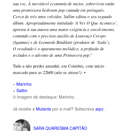
sua voz. À inevitável economia de meios, sobrevivia então
uma promissora bedroom pop cantada em português.
Cerca de três anos volvidos, Sallim editou o seu segundo
álbum. Apropriadamente intitulado ‘A Ver O Que Acontece’,
aportou à sua autora uma maior exigência e envolvimento,
contando com o precioso auxílio de Lourenço Crespo
(Iguanas) e de Leonardo Bindilatti (produtor de ‘Isula’).
O resultado é o apuramento melódico, a profusão de
teclados e o advento de uma Primavera pop.
”
Tudo a não perder amanhã, em Coimbra, com início
marcado para as 22h00 (não se atrase!). •
+
Marinho
+
Sallim
© Imagem de destaque: Marinho.
Já recebe a
Mutante
por e-mail? Subscreva
aqui
.
SARA QUARESMA CAPITÃO