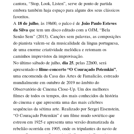
cantora, “Stop, Look, Listen”, serve de ponto de partida
embora também haja espaço para alguns dos seus clássicos
favoritos.
18 de julho
João Paulo Esteves
A
, às 19h00, o palco é de
da Silva
que tem um disco editado com a OJM, “Bela
Senão Sem” (2013). Canções sem palavras, as composições
do pianista valem-se da musicalidade da língua portuguesa,
de uma enorme criatividade melódica e retomam os
caminhos imprevistos da improvisação.
dia 25
No último sábado de julho,
, pelas 22h00, será
filme-concerto “O Couraçado Potemkin”
apresentado o
,
uma encomenda da Casa das Artes de Famalicão, estreado
mundialmente em outubro de 2019 no âmbito do
Observatório de Cinema Close-Up. Um dos melhores
filmes de todos os tempos, dos mais conhecidos da história
do cinema e que apresenta uma das mais célebres
sequências da sétima arte. Realizado por Sergei Eisenstein,
“O Couraçado Potemkin” é um filme mudo soviético que
estreou em 1925 e apresenta uma versão dramatizada da
rebelião ocorrida em 1905, onde os tripulantes do navio de