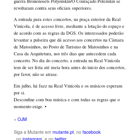
guerra Bronenosets Potyomkin/O Couraçado Potemkin se
revoltaram contra seus oficiais superiores.
A entrada para estes concertos, na praça exterior da Real
Vinícola, é de acesso livre, mediante a lotação do espaço e
de acordo com as regras da DGS. Os interessados poderão
levantar a pulseira que dá acesso aos concertos na Câmara
de Matosinhos, no Posto de Turismo de Matosinhos e na
Casa da Arquitetura, nos três dias que antecedem cada
concerto. No dia do concerto, a entrada na Real Vinícola
tem de ser feita até meia hora antes do início dos concertos,
por favor, não se atrase.
Em julho, há Jazz na Real Vinícola e os músicos esperam
por si.
Desconfine com boa música e com todas as regras que o
momento exige. •
+
OJM
Siga a Mutante em
m
utante
.pt
, no
face
book
, no
instagram
e no
twitter