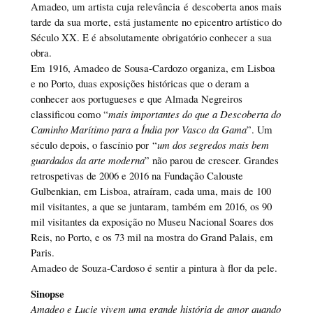
Amadeo, um artista cuja relevância é descoberta anos mais
tarde da sua morte, está justamente no epicentro artístico do
Século XX. E é absolutamente obrigatório conhecer a sua
obra.
Em 1916, Amadeo de Sousa-Cardozo organiza, em Lisboa
e no Porto, duas exposições históricas que o deram a
conhecer aos portugueses e que Almada Negreiros
classificou como “
mais importantes do que a Descoberta do
Caminho Marítimo para a Índia por Vasco da Gama
”. Um
século depois, o fascínio por “
um dos segredos mais bem
guardados da arte moderna
” não parou de crescer. Grandes
retrospetivas de 2006 e 2016 na Fundação Calouste
Gulbenkian, em Lisboa, atraíram, cada uma, mais de 100
mil visitantes, a que se juntaram, também em 2016, os 90
mil visitantes da exposição no Museu Nacional Soares dos
Reis, no Porto, e os 73 mil na mostra do Grand Palais, em
Paris.
Amadeo de Souza-Cardoso é sentir a pintura à flor da pele.
Sinopse
Amadeo e Lucie vivem uma grande história de amor quando