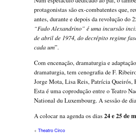
Num espetáculo dedicado ao pai, o também
protagonistas são ex-combatentes que, reu
antes, durante e depois da revolução do 2
“Fado Alexandrino” é uma incursão incisi
de abril de 1974, do decrépito regime fa
cada um
”.
Com encenação, dramaturgia e adaptação
dramaturgia, tem cenografia de F. Ribeir
Jorge Mota, Lisa Reis, Patrícia Queirós,
Esta é uma coprodução entre o Teatro Nac
National du Luxembourg. A sessão de dia 
24 e 25 de 
A colocar na agenda os dias
+
Theatro Circo