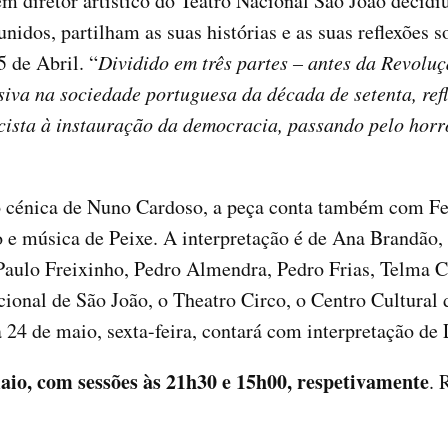
 diretor artístico do Teatro Nacional São João decidiu
nidos, partilham as suas histórias e as suas reflexões s
5 de Abril. “
Dividido em três partes – antes da Revolu
va na sociedade portuguesa da década de setenta, refle
scista à instauração da democracia, passando pelo horro
 cénica de Nuno Cardoso, a peça conta também com Fe
o e música de Peixe. A interpretação é de Ana Brandão
 Paulo Freixinho, Pedro Almendra, Pedro Frias, Telma 
ional de São João, o Theatro Circo, o Centro Cultural 
24 de maio, sexta-feira, contará com interpretação de
maio, com sessões às 21h30 e 15h00, respetivamente
. 