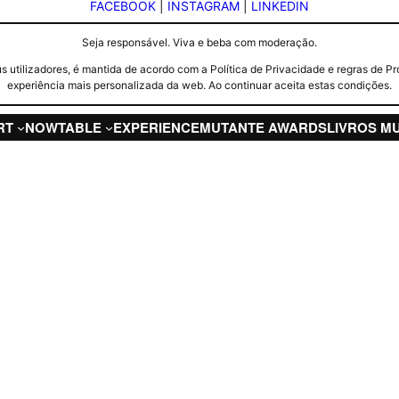
FACEBOOK
|
INSTAGRAM
|
LINKEDIN
Seja responsável. Viva e beba com moderação.
seus utilizadores, é mantida de acordo com a Política de Privacidade e regras d
experiência mais personalizada da web. Ao continuar aceita estas condições.
RT
NOW
TABLE
EXPERIENCE
MUTANTE AWARDS
LIVROS M