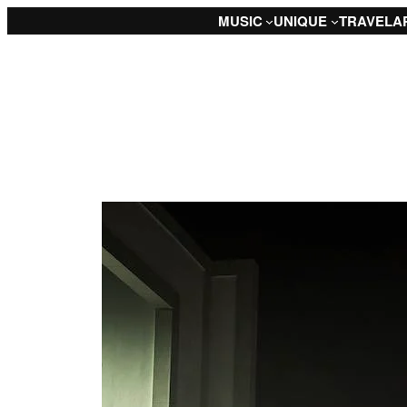
Saltar
MUSIC
UNIQUE
TRAVEL
A
para
o
conteúdo