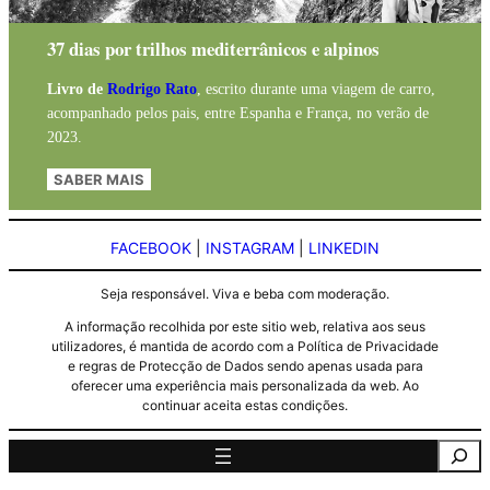
37 dias por trilhos mediterrânicos e alpinos
Livro de
Rodrigo Rato
, escrito durante uma viagem de carro,
acompanhado pelos pais, entre Espanha e França, no verão de
2023.
SABER MAIS
FACEBOOK
|
INSTAGRAM
|
LINKEDIN
Seja responsável. Viva e beba com moderação.
A informação recolhida por este sitio web, relativa aos seus
utilizadores, é mantida de acordo com a Política de Privacidade
e regras de Protecção de Dados sendo apenas usada para
oferecer uma experiência mais personalizada da web. Ao
continuar aceita estas condições.
Pesquisa