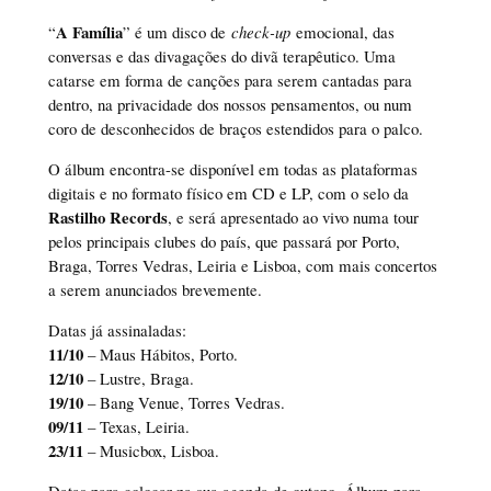
A Família
“
” é um disco de
check-up
emocional, das
conversas e das divagações do divã terapêutico. Uma
catarse em forma de canções para serem cantadas para
dentro, na privacidade dos nossos pensamentos, ou num
coro de desconhecidos de braços estendidos para o palco.
O álbum encontra-se disponível em todas as plataformas
digitais e no formato físico em CD e LP, com o selo da
Rastilho Records
, e será apresentado ao vivo numa tour
pelos principais clubes do país, que passará por Porto,
Braga, Torres Vedras, Leiria e Lisboa, com mais concertos
a serem anunciados brevemente.
Datas já assinaladas:
11/10
– Maus Hábitos, Porto.
12/10
– Lustre, Braga.
19/10
– Bang Venue, Torres Vedras.
09/11
– Texas, Leiria.
23/11
– Musicbox, Lisboa.
Datas para colocar na sua agenda de outono. Álbum para