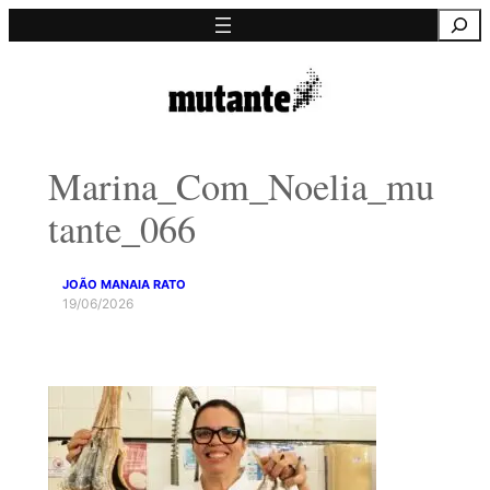
Saltar
Pesquisa
para
o
conteúdo
Marina_Com_Noelia_mu
tante_066
JOÃO MANAIA RATO
19/06/2026