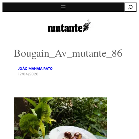
Saltar
Pesquisa
para
o
conteúdo
Bougain_Av_mutante_86
JOÃO MANAIA RATO
12/04/2026