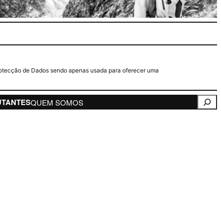
e Protecção de Dados sendo apenas usada para oferecer uma
Pesqui
UTANTES
QUEM SOMOS