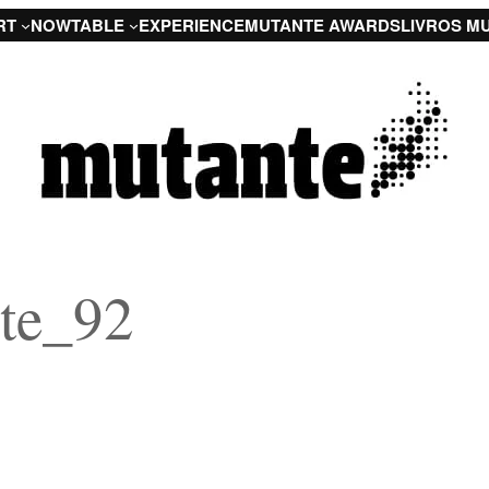
RT
NOW
TABLE
EXPERIENCE
MUTANTE AWARDS
LIVROS M
nte_92