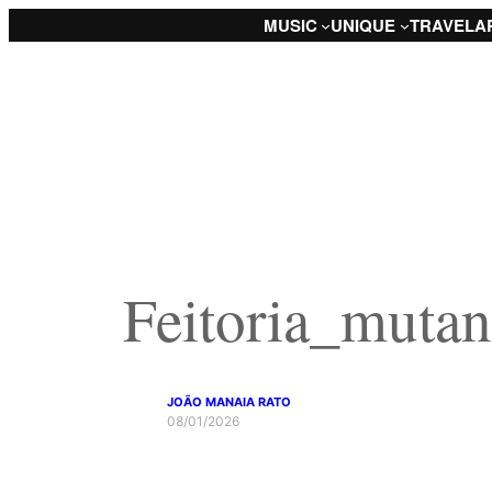
Saltar
MUSIC
UNIQUE
TRAVEL
A
para
o
conteúdo
Feitoria_muta
JOÃO MANAIA RATO
08/01/2026