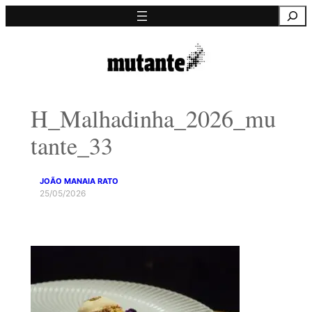
Saltar
Pesquisa
para
o
conteúdo
H_Malhadinha_2026_mu
tante_33
JOÃO MANAIA RATO
25/05/2026