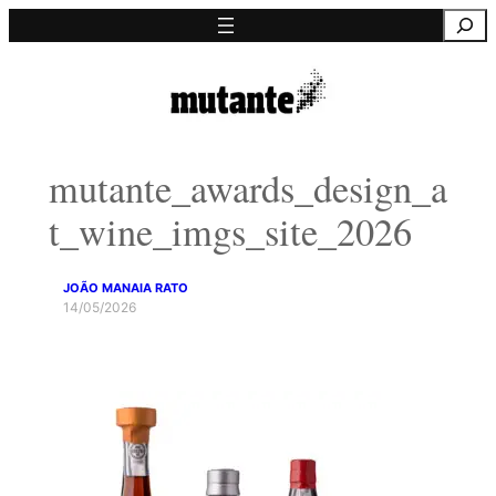
Saltar
Pesquisa
para
o
conteúdo
mutante_awards_design_a
t_wine_imgs_site_2026
JOÃO MANAIA RATO
14/05/2026