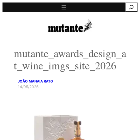
Saltar
Pesquisa
para
o
conteúdo
mutante_awards_design_a
t_wine_imgs_site_2026
JOÃO MANAIA RATO
14/05/2026