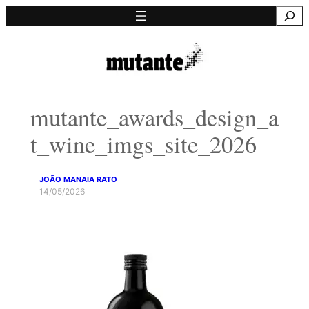
Saltar
Pesquisa
para
o
conteúdo
mutante_awards_design_a
t_wine_imgs_site_2026
JOÃO MANAIA RATO
14/05/2026