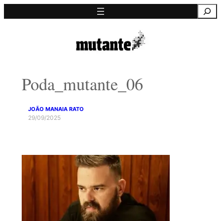
Saltar
Pesquisa
para
o
conteúdo
Poda_mutante_06
JOÃO MANAIA RATO
29/09/2025