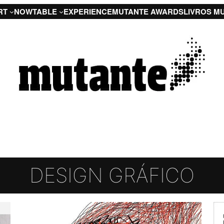
RT
NOW
TABLE
EXPERIENCE
MUTANTE AWARDS
LIVROS M
DESIGN GRÁFICO