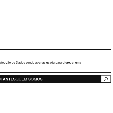
e Protecção de Dados sendo apenas usada para oferecer uma
Pesqui
UTANTES
QUEM SOMOS