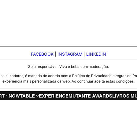
FACEBOOK
|
INSTAGRAM
|
LINKEDIN
Seja responsável. Viva e beba com moderação.
seus utilizadores, é mantida de acordo com a Política de Privacidade e regras d
experiência mais personalizada da web. Ao continuar aceita estas condições.
RT
NOW
TABLE
EXPERIENCE
MUTANTE AWARDS
LIVROS M