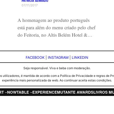
PATRÍCIA SERRADO
07/11/2017
A homenagem ao produto português
está para além do menu criado pelo chef
do Feitoria, no Altis Belém Hotel &…
FACEBOOK
|
INSTAGRAM
|
LINKEDIN
Seja responsável. Viva e beba com moderação.
seus utilizadores, é mantida de acordo com a Política de Privacidade e regras d
experiência mais personalizada da web. Ao continuar aceita estas condições.
RT
NOW
TABLE
EXPERIENCE
MUTANTE AWARDS
LIVROS M