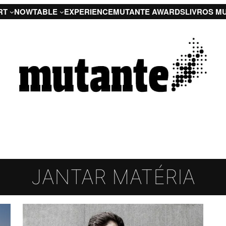
RT
NOW
TABLE
EXPERIENCE
MUTANTE AWARDS
LIVROS M
JANTAR MATÉRIA