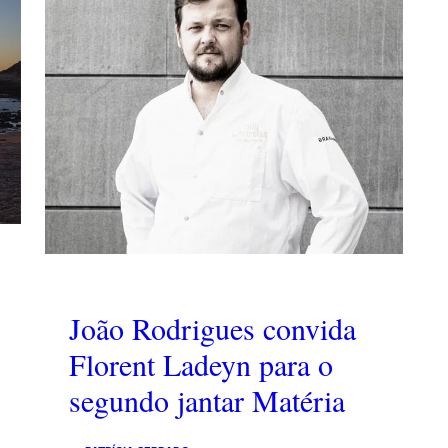
João Rodrigues convida
Florent Ladeyn para o
segundo jantar Matéria