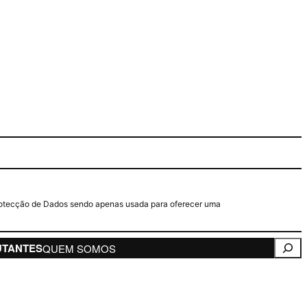
e Protecção de Dados sendo apenas usada para oferecer uma
Pesqui
UTANTES
QUEM SOMOS