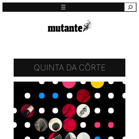
Saltar
Pesquisa
para
o
conteúdo
QUINTA DA CÔRTE