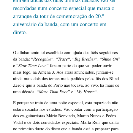
recordadas num concerto especial que marca o
arranque da tour de comemoração do 20.º
aniversário da banda, com um concerto em
direto.
O alinhamento foi escolhido com ajuda dos fiéis seguidores
da banda: “
Recognize
“, “
Trace
“, “
Big Brother
“, “
Shine On
”
e “
Slow Time Love
” fazem parte do que vai poder ouvir
mais logo, na Antena 3. Aos atrás anunciados, juntam-se
ainda mais dois dos temas mais pedidos pelos fãs dos Blind
Zero e que a banda do Porto não tocava, ao vivo, há mais de
uma década: “
More Than Ever
” e “
My House
“.
E porque se trata de uma noite especial, esta rapaziada não
estará sozinha nos estúdios. Vão contar com a participação
dos ex-guitarristas Mário Benvindo, Marco Nunes e Pedro
Vidal e de dois convidados especiais: Marta Ren, que canta
no primeiro dueto do disco que a banda está a preparar para