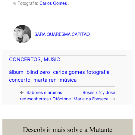
© Fotografia:
Carlos Gomes
.
SARA QUARESMA CAPITÃO
CONCERTOS
, 
MUSIC
álbum
blind zero
carlos gomes fotografia
concerto
marta ren
música
←
Sabores e aromas
Rosés x 2 / José
redescobertos / Otóctone
Maria da Fonseca
→
Descobrir mais sobre a Mutante