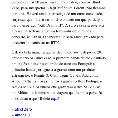
comemorar os 20 anos, vai subir ao palco, com os Blind
Zero, para interpretar “
High and Low
“. Porém, não ficamos
por aqui.
Haverá ainda a presença de um outro convidado,
surpresa, que irá estrear ao vivo o dueto em que participou
para o esperado “Kill Drama II”. A surpresa será revelada
através da Antena 3 que vai transmitir em directo o
concerto, às 21h30. O espectáculo será ainda gravado para
posterior transmissão na RTP2.
É desta bela maneira que se dão início aos festejos do 20.º
aniversário os Blind Zero, a primeira banda de rock cantado
em inglês a atingir o galardão de ouro em Portugal; a
primeira banda portuguesa a gravar com um produtor
estrangeiro, o Ronnie S. Champagne (Jane’s Addiction,
Alice in Chains),
os primeiros a ganhar o Best Portuguese
Act da MTV e os únicos que gravaram o dvd MTV Live,
em Milão… e lembra-se da viagem que fizemos pelos 20
anos desta trupe? Releia
aqui
!
+
Blind Zero
+
Antena 3