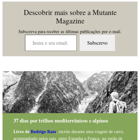
Descobrir mais sobre a Mutante
Magazine
Subscreva para receber as últimas publicações por e-mail.
Insira o seu email…
Subscrevo
37 dias por trilhos mediterrânicos e alpinos
Livro de
Rodrigo Rato
, escrito durante uma viagem de carro,
acompanhado pelos pais, entre Espanha e França, no verão de