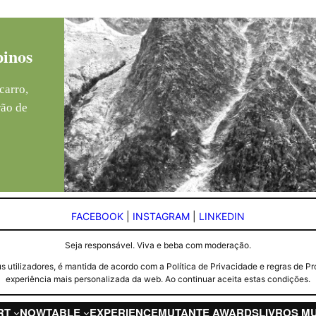
pinos
carro,
rão de
FACEBOOK
|
INSTAGRAM
|
LINKEDIN
Seja responsável. Viva e beba com moderação.
seus utilizadores, é mantida de acordo com a Política de Privacidade e regras d
experiência mais personalizada da web. Ao continuar aceita estas condições.
RT
NOW
TABLE
EXPERIENCE
MUTANTE AWARDS
LIVROS M