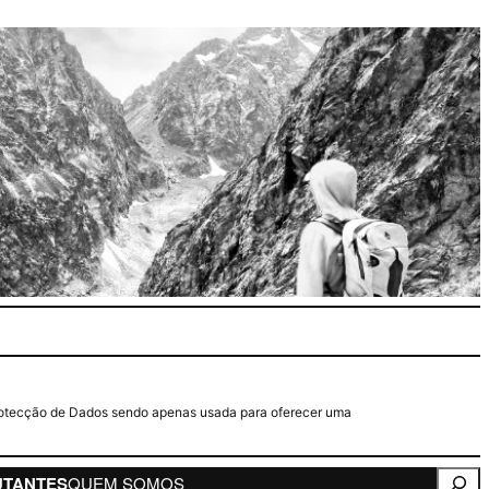
e Protecção de Dados sendo apenas usada para oferecer uma
Pesqui
UTANTES
QUEM SOMOS