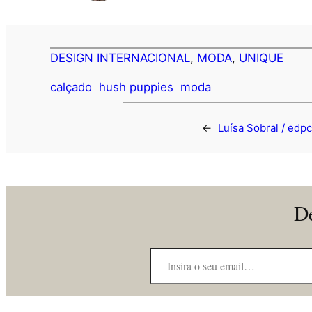
DESIGN INTERNACIONAL
, 
MODA
, 
UNIQUE
calçado
hush puppies
moda
←
Luísa Sobral / edpc
De
Insira o seu email…