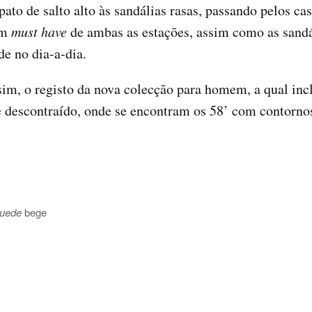
ato de salto alto às sandálias rasas, passando pelos ca
um
must have
de ambas as estações, assim como as sandá
de no dia-a-dia.
im, o registo da nova colecção para homem, a qual inclu
 e descontraído, onde se encontram os 58’ com contorno
uede
bege