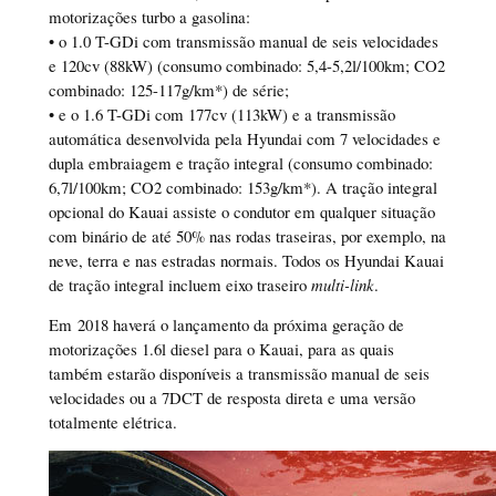
motorizações turbo a gasolina:
• o 1.0 T-GDi com transmissão manual de seis velocidades
e 120cv (88kW) (consumo combinado: 5,4-5,2l/100km; CO2
combinado: 125-117g/km*) de série;
• e o 1.6 T-GDi com 177cv (113kW) e a transmissão
automática desenvolvida pela Hyundai com 7 velocidades e
dupla embraiagem e tração integral (consumo combinado:
6,7l/100km; CO2 combinado: 153g/km*). A tração integral
opcional do Kauai assiste o condutor em qualquer situação
com binário de até 50% nas rodas traseiras, por exemplo, na
neve, terra e nas estradas normais. Todos os Hyundai Kauai
de tração integral incluem eixo traseiro
multi-link
.
Em 2018 haverá o lançamento da próxima geração de
motorizações 1.6l diesel para o Kauai, para as quais
também estarão disponíveis a transmissão manual de seis
velocidades ou a 7DCT de resposta direta e uma versão
totalmente elétrica.