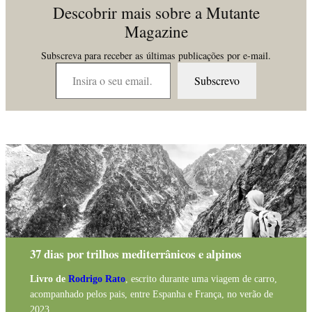
Descobrir mais sobre a Mutante
Magazine
Subscreva para receber as últimas publicações por e-mail.
Insira o seu email…
Subscrevo
37 dias por trilhos mediterrânicos e alpinos
Livro de
Rodrigo Rato
, escrito durante uma viagem de carro,
acompanhado pelos pais, entre Espanha e França, no verão de
2023.