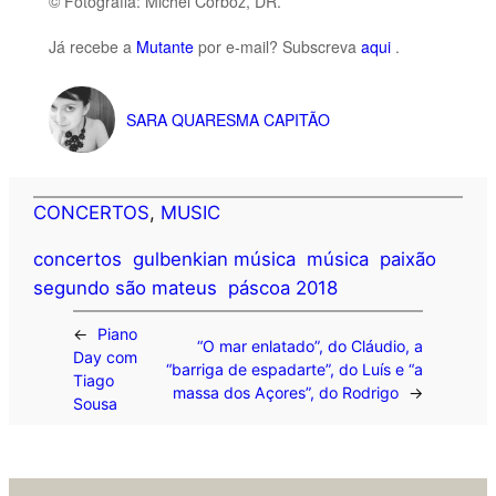
© Fotografia: Michel Corboz, DR.
Já recebe a
Mutante
por e-mail? Subscreva
aqui
.
SARA QUARESMA CAPITÃO
CONCERTOS
, 
MUSIC
concertos
gulbenkian música
música
paixão
segundo são mateus
páscoa 2018
←
Piano
“O mar enlatado”, do Cláudio, a
Day com
“barriga de espadarte”, do Luís e “a
Tiago
massa dos Açores”, do Rodrigo
→
Sousa