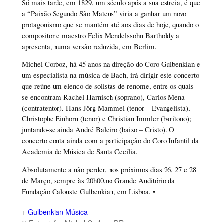
Só mais tarde, em 1829, um século após a sua estreia, é que
a “Paixão Segundo São Mateus” viria a ganhar um novo
protagonismo que se mantém até aos dias de hoje, quando o
compositor e maestro Felix Mendelssohn Bartholdy a
apresenta, numa versão reduzida, em Berlim.
Michel Corboz, há 45 anos na direção do Coro Gulbenkian e
um especialista na música de Bach, irá dirigir este concerto
que reúne um elenco de solistas de renome, entre os quais
se encontram Rachel Harnisch (soprano), Carlos Mena
(contratentor), Hans Jörg Mammel (tenor – Evangelista),
Christophe Einhorn (tenor) e Christian Immler (barítono);
juntando-se ainda André Baleiro (baixo – Cristo). O
concerto conta ainda com a participação do Coro Infantil da
Academia de Música de Santa Cecília.
Absolutamente a não perder, nos próximos dias 26, 27 e 28
de Março, sempre às 20h00,no Grande Auditório da
Fundação Calouste Gulbenkian, em Lisboa. •
+
Gulbenkian Música