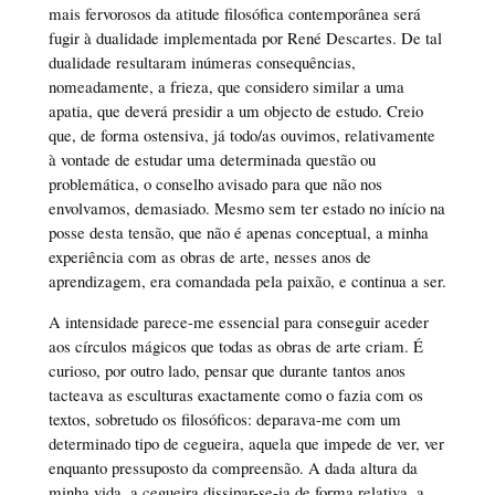
mais fervorosos da atitude filosófica contemporânea será
fugir à dualidade implementada por René Descartes. De tal
dualidade resultaram inúmeras consequências,
nomeadamente, a frieza, que considero similar a uma
apatia, que deverá presidir a um objecto de estudo. Creio
que, de forma ostensiva, já todo/as ouvimos, relativamente
à vontade de estudar uma determinada questão ou
problemática, o conselho avisado para que não nos
envolvamos, demasiado. Mesmo sem ter estado no início na
posse desta tensão, que não é apenas conceptual, a minha
experiência com as obras de arte, nesses anos de
aprendizagem, era comandada pela paixão, e continua a ser.
A intensidade parece-me essencial para conseguir aceder
aos círculos mágicos que todas as obras de arte criam. É
curioso, por outro lado, pensar que durante tantos anos
tacteava as esculturas exactamente como o fazia com os
textos, sobretudo os filosóficos: deparava-me com um
determinado tipo de cegueira, aquela que impede de ver, ver
enquanto pressuposto da compreensão. A dada altura da
minha vida, a cegueira dissipar-se-ia de forma relativa, a