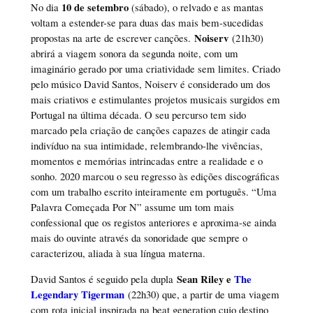
10 de setembro
No dia
(sábado), o relvado e as mantas
voltam a estender-se para duas das mais bem-sucedidas
Noiserv
propostas na arte de escrever canções.
(21h30)
abrirá a viagem sonora da segunda noite, com um
imaginário gerado por uma criatividade sem limites. Criado
pelo músico David Santos, Noiserv é considerado um dos
mais criativos e estimulantes projetos musicais surgidos em
Portugal na última década. O seu percurso tem sido
marcado pela criação de canções capazes de atingir cada
indivíduo na sua intimidade, relembrando-lhe vivências,
momentos e memórias intrincadas entre a realidade e o
sonho. 2020 marcou o seu regresso às edições discográficas
com um trabalho escrito inteiramente em português. “Uma
Palavra Começada Por N” assume um tom mais
confessional que os registos anteriores e aproxima-se ainda
mais do ouvinte através da sonoridade que sempre o
caracterizou, aliada à sua língua materna.
Sean Riley e
The
David Santos é seguido pela dupla
Legendary Tigerman
(22h30) que, a partir de uma viagem
com rota inicial inspirada na beat generation cujo destino