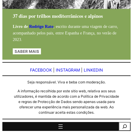
37 dias por trilhos mediterrânicos e alpinos
Livro de
Rodrigo Rato
, escrito durante uma viagem de carro,
acompanhado pelos pais, entre Espanha e França, no verão de
2023.
SABER MAIS
FACEBOOK
|
INSTAGRAM
|
LINKEDIN
Seja responsável. Viva e beba com moderação.
A informação recolhida por este sitio web, relativa aos seus
utilizadores, é mantida de acordo com a Política de Privacidade
e regras de Protecção de Dados sendo apenas usada para
oferecer uma experiência mais personalizada da web. Ao
continuar aceita estas condições.
Pesquisa