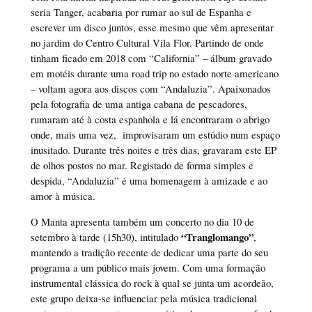
seria Tanger, acabaria por rumar ao sul de Espanha e
escrever um disco juntos, esse mesmo que vêm apresentar
no jardim do Centro Cultural Vila Flor. Partindo de onde
tinham ficado em 2018 com “California” – álbum gravado
em motéis durante uma road trip no estado norte americano
– voltam agora aos discos com “Andaluzia”. Apaixonados
pela fotografia de uma antiga cabana de pescadores,
rumaram até à costa espanhola e lá encontraram o abrigo
onde, mais uma vez, improvisaram um estúdio num espaço
inusitado. Durante três noites e três dias, gravaram este EP
de olhos postos no mar. Registado de forma simples e
despida, “Andaluzia” é uma homenagem à amizade e ao
amor à música.
O Manta apresenta também um concerto no dia 10 de
“Tranglomango”
setembro à tarde (15h30), intitulado
,
mantendo a tradição recente de dedicar uma parte do seu
programa a um público mais jovem. Com uma formação
instrumental clássica do rock à qual se junta um acordeão,
este grupo deixa-se influenciar pela música tradicional