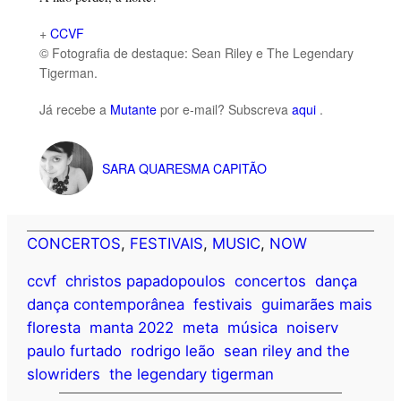
+
CCVF
© Fotografia de destaque: Sean Riley e The Legendary
Tigerman.
Já recebe a
Mutante
por e-mail? Subscreva
aqui
.
SARA QUARESMA CAPITÃO
CONCERTOS
, 
FESTIVAIS
, 
MUSIC
, 
NOW
ccvf
christos papadopoulos
concertos
dança
dança contemporânea
festivais
guimarães mais
floresta
manta 2022
meta
música
noiserv
paulo furtado
rodrigo leão
sean riley and the
slowriders
the legendary tigerman