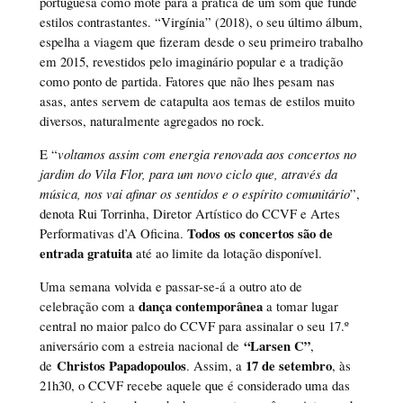
portuguesa como mote para a prática de um som que funde
estilos contrastantes. “Virgínia” (2018), o seu último álbum,
espelha a viagem que fizeram desde o seu primeiro trabalho
em 2015, revestidos pelo imaginário popular e a tradição
como ponto de partida. Fatores que não lhes pesam nas
asas, antes servem de catapulta aos temas de estilos muito
diversos, naturalmente agregados no rock.
E “
voltamos assim com energia renovada aos concertos no
jardim do Vila Flor, para um novo ciclo que, através da
música, nos vai afinar os sentidos e o espírito comunitário
”,
denota Rui Torrinha, Diretor Artístico do CCVF e Artes
Todos os concertos são de
Performativas d’A Oficina.
entrada gratuita
até ao limite da lotação disponível.
Uma semana volvida e passar-se-á a outro ato de
dança contemporânea
celebração com a
a tomar lugar
central no maior palco do CCVF para assinalar o seu 17.º
“Larsen C”
aniversário com a estreia nacional de
,
Christos Papadopoulos
17 de setembro
de
. Assim, a
, às
21h30, o CCVF recebe aquele que é considerado uma das