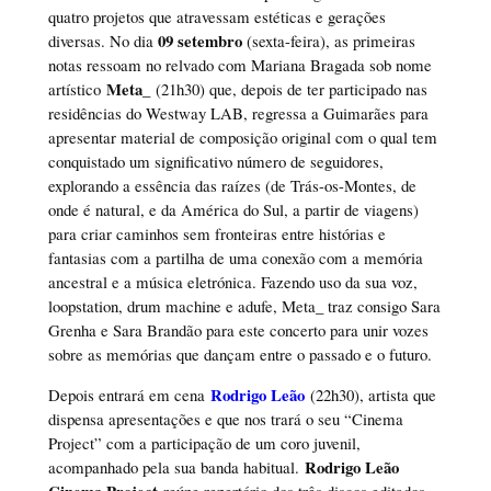
quatro projetos que atravessam estéticas e gerações
09 setembro
diversas. No dia
(sexta-feira), as primeiras
notas ressoam no relvado com Mariana Bragada sob nome
Meta_
artístico
(21h30) que, depois de ter participado nas
residências do Westway LAB, regressa a Guimarães para
apresentar material de composição original com o qual tem
conquistado um significativo número de seguidores,
explorando a essência das raízes (de Trás-os-Montes, de
onde é natural, e da América do Sul, a partir de viagens)
para criar caminhos sem fronteiras entre histórias e
fantasias com a partilha de uma conexão com a memória
ancestral e a música eletrónica. Fazendo uso da sua voz,
loopstation, drum machine e adufe, Meta_ traz consigo Sara
Grenha e Sara Brandão para este concerto para unir vozes
sobre as memórias que dançam entre o passado e o futuro.
Rodrigo Leão
Depois entrará em cena
(22h30), artista que
dispensa apresentações e que nos trará o seu “Cinema
Project” com a participação de um coro juvenil,
Rodrigo Leão
acompanhado pela sua banda habitual.
Cinema Project
reúne repertório dos três discos editados