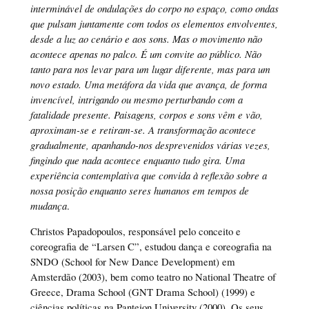
interminável de ondulações do corpo no espaço, como ondas
que pulsam juntamente com todos os elementos envolventes,
desde a luz ao cenário e aos sons. Mas o movimento não
acontece apenas no palco. É um convite ao público. Não
tanto para nos levar para um lugar diferente, mas para um
novo estado. Uma metáfora da vida que avança, de forma
invencível, intrigando ou mesmo perturbando com a
fatalidade presente. Paisagens, corpos e sons vêm e vão,
aproximam-se e retiram-se. A transformação acontece
gradualmente, apanhando-nos desprevenidos várias vezes,
fingindo que nada acontece enquanto tudo gira. Uma
experiência contemplativa que convida à reflexão sobre a
nossa posição enquanto seres humanos em tempos de
mudança
.
Christos Papadopoulos, responsável pelo conceito e
coreografia de “Larsen C”, estudou dança e coreografia na
SNDO (School for New Dance Development) em
Amsterdão (2003), bem como teatro no National Theatre of
Greece, Drama School (GNT Drama School) (1999) e
ciências políticas na Panteion University (2000). Os seus