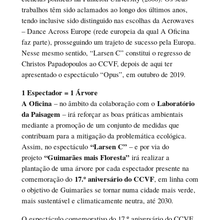
trabalhos têm sido aclamados ao longo dos últimos anos,
tendo inclusive sido distinguido nas escolhas da Aerowaves
– Dance Across Europe (rede europeia da qual A Oficina
faz parte), prosseguindo um trajeto de sucesso pela Europa.
Nesse mesmo sentido, “Larsen C” constitui o regresso de
Christos Papadopoulos ao CCVF, depois de aqui ter
apresentado o espectáculo “Opus”, em outubro de 2019.
1 Espectador = 1 Árvore
A Oficina
Laboratório
– no âmbito da colaboração com o
da Paisagem
– irá reforçar as boas práticas ambientais
mediante a promoção de um conjunto de medidas que
contribuam para a mitigação da problemática ecológica.
“Larsen C”
Assim, no espectáculo
– e por via do
“Guimarães mais Floresta”
projeto
irá realizar a
plantação de uma árvore por cada espectador presente na
17.º aniversário do CCVF
comemoração do
, em linha com
o objetivo de Guimarães se tornar numa cidade mais verde,
mais sustentável e climaticamente neutra, até 2030.
O espectáculo comemorativo do 17.º aniversário do CCVF