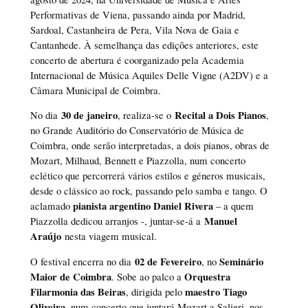
Performativas de Viena, passando ainda por Madrid,
Sardoal, Castanheira de Pera, Vila Nova de Gaia e
Cantanhede. À semelhança das edições anteriores, este
concerto de abertura é coorganizado pela Academia
Internacional de Música Aquiles Delle Vigne (A2DV) e a
Câmara Municipal de Coimbra.
30 de janeiro
Recital a Dois Pianos
No dia
, realiza-se o
,
no Grande Auditório do Conservatório de Música de
Coimbra, onde serão interpretadas, a dois pianos, obras de
Mozart, Milhaud, Bennett e Piazzolla, num concerto
eclético que percorrerá vários estilos e géneros musicais,
desde o clássico ao rock, passando pelo samba e tango. O
pianista argentino Daniel Rivera
aclamado
– a quem
Manuel
Piazzolla dedicou arranjos -, juntar-se-á a
Araújo
nesta viagem musical.
02 de Fevereiro
Seminário
O festival encerra no dia
, no
Maior de Coimbra
Orquestra
. Sobe ao palco a
Filarmonia das Beiras
maestro Tiago
, dirigida pelo
Oliveira
, num concerto que juntará Mozart a Salieri, nos