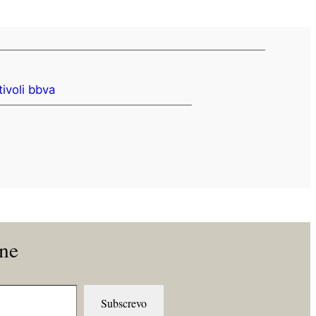
tivoli bbva
ine
Subscrevo