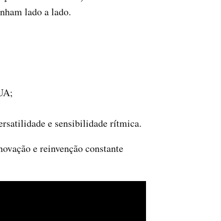
inham lado a lado.
EUA;
rsatilidade e sensibilidade rítmica.
novação e reinvenção constante