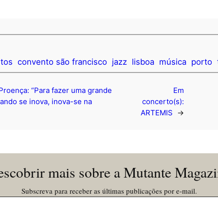
tos
convento são francisco
jazz
lisboa
música
porto
 Proença: “Para fazer uma grande
Em
uando se inova, inova-se na
concerto(s):
ARTEMIS
→
scobrir mais sobre a Mutante Magaz
Subscreva para receber as últimas publicações por e-mail.