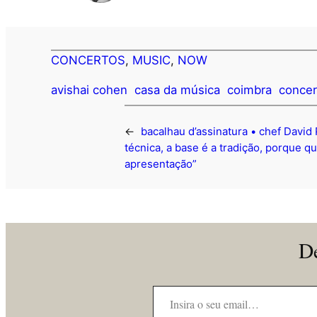
CONCERTOS
, 
MUSIC
, 
NOW
avishai cohen
casa da música
coimbra
concer
←
bacalhau d’assinatura • chef David
técnica, a base é a tradição, porque q
apresentação”
De
Insira o seu email…