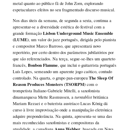
metal quanto ao público fã de John Zorn, explorando
espetaculares efeitos no seu fragmentado discurso musical.
Nos dias úteis da semana, de segunda a sexta, continua a
apresentar-se a diversidade estética do festival com a
Lisbon Underground Music Ensemble
grande formação
(LUME)
, um valor do jazz português, dirigida pelo pianista
e compositor Marco Barroso, que apresentará novo
repertório, por certo dentro dos parâmetros jubilatórios por
que são referenciados. Na terça, segue-se-lhes um quarteto
Bonbon Flamme
francês,
, que inclui o guitarrista português
Luís Lopes, semeando um aparente jogo caótico, contudo
The Sleep Of
controlado. Na quarta, o grupo pan-europeu
Reason Produces Monsters (TSORPM)
com o
trompetista Italiano Gabriele Mitelli, a saxofonista
dinamarquesa Mette Rasmussen, a
turntablist
britânica
Mariam Rezaei e o baterista austríaco Lucas König dá
curso à livre improvisação onde a manipulação eletrónica
adquire preponderância. Na quinta, apresenta-se uma das
mais reconhecidas saxofonistas e compositoras da
Anna Webber
atualidade, a canadiana
, baseada em Nova