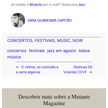
Já recebe a
Mutante
por e-mail? Subscreva
aqui
.
SARA QUARESMA CAPITÃO
CONCERTOS
, 
FESTIVAIS
, 
MUSIC
, 
NOW
concertos
festivais
jazz em agosto
lisboa
música
←
O vinhos, os cocktails e
Festivais Gil
a serra algarvia
Vicente/ CCVF
→
Descobrir mais sobre a Mutante
Magazine