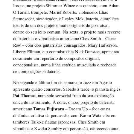
Iorque, no projeto Shimmer Wince em quinteto, com Adam
O’Farrill, trompete, Mariel Roberts, violoncelo, Elias
Stemeseder, sintetizador, e Lesley Mok, bateria, cúmplices
ideais de um dos projetos mais originais do jazz atual,
dentro do seu leito comum. Na sexta, o projeto mais recente
do baterista e vibrafonista americano Ches Smith – Clone
Row – com dois guitarristas consagrados, Mary Halvorson,
Liberty Ellman, e o contrabaixista Nick Dunston, apresenta
novamente um repertório de compositor original,
conceptualista, numa linha estética musculada e recheada
de composições sedutoras.
No segundo e último fim de semana, o Jazz em Agosto
apresenta quatro concertos. Sábado à tarde, o pianista inglês
Pat Thomas
, num solo sensorial fruto da sua exploração
única do instrumento. À noite, o novo projeto do baterista
Tomas Fujiwara
americano
– Dream Up – foca-se na
dinâmica criativa da percussão, com Kaoru Watanabe em
tambores Taiko e flautas japonesas, Ches Smith em
vibrafone e Kweku Sumbry em percussão, oferecendo uma