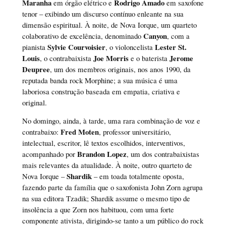
Maranha
Rodrigo Amado
em órgão elétrico e
em saxofone
tenor – exibindo um discurso contínuo enleante na sua
dimensão espiritual. À noite, de Nova Iorque, um quarteto
Canyon
colaborativo de excelência, denominado
, com a
Sylvie Courvoisier
Lester St.
pianista
, o violoncelista
Louis
Joe Morris
Jerome
, o contrabaixista
e o baterista
Deupree
, um dos membros originais, nos anos 1990, da
reputada banda rock Morphine; a sua música é uma
laboriosa construção baseada em empatia, criativa e
original.
No domingo, ainda, à tarde, uma rara combinação de voz e
Fred Moten
contrabaixo:
, professor universitário,
intelectual, escritor, lê textos escolhidos, interventivos,
Brandon Lopez
acompanhado por
, um dos contrabaixistas
mais relevantes da atualidade. À noite, outro quarteto de
Shardik
Nova Iorque –
– em toada totalmente oposta,
fazendo parte da família que o saxofonista John Zorn agrupa
na sua editora Tzadik; Shardik assume o mesmo tipo de
insolência a que Zorn nos habituou, com uma forte
componente ativista, dirigindo-se tanto a um público do rock