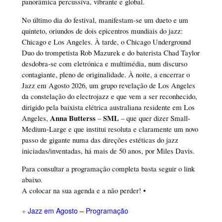
panorâmica percussiva, vibrante e global.
No último dia do festival, manifestam-se um dueto e um
quinteto, oriundos de dois epicentros mundiais do jazz:
Chicago e Los Angeles. À tarde, o Chicago Underground
Duo do trompetista Rob Mazurek e do baterista Chad Taylor
desdobra-se com eletrónica e multimédia, num discurso
contagiante, pleno de originalidade. À noite, a encerrar o
Jazz em Agosto 2026, um grupo revelação de Los Angeles
da constelação do electrojazz e que vem a ser reconhecido,
dirigido pela baixista elétrica australiana residente em Los
Anna Butterss
SML
Angeles,
–
– que quer dizer Small-
Medium-Large e que institui resoluta e claramente um novo
passo de gigante numa das direções estéticas do jazz
iniciadas/inventadas, há mais de 50 anos, por Miles Davis.
Para consultar a programação completa basta seguir o link
abaixo.
A colocar na sua agenda e a não perder! •
+
Jazz em Agosto – Programação