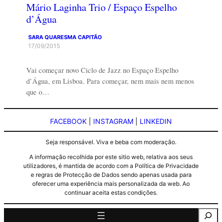
Mário Laginha Trio / Espaço Espelho
d’Água
SARA QUARESMA CAPITÃO
17/09/2015
Vai começar novo Ciclo de Jazz no Espaço Espelho
d’Água, em Lisboa. Para começar, nem mais nem menos
que o…
FACEBOOK
|
INSTAGRAM
|
LINKEDIN
Seja responsável. Viva e beba com moderação.
A informação recolhida por este sitio web, relativa aos seus
utilizadores, é mantida de acordo com a Política de Privacidade
e regras de Protecção de Dados sendo apenas usada para
oferecer uma experiência mais personalizada da web. Ao
continuar aceita estas condições.
Pesquisa