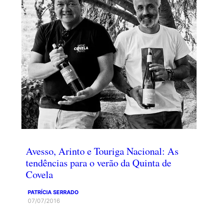
Avesso, Arinto e Touriga Nacional: As
tendências para o verão da Quinta de
Covela
PATRÍCIA SERRADO
07/07/2016