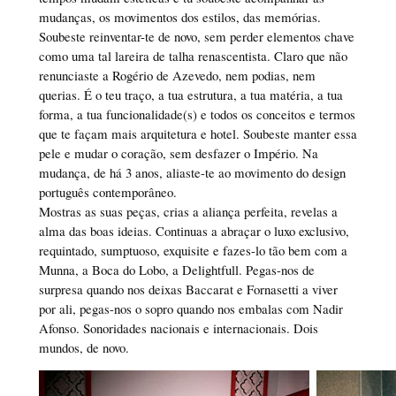
mudanças, os movimentos dos estilos, das memórias.
Soubeste reinventar-te de novo, sem perder elementos chave
como uma tal lareira de talha renascentista. Claro que não
renunciaste a Rogério de Azevedo, nem podias, nem
querias. É o teu traço, a tua estrutura, a tua matéria, a tua
forma, a tua funcionalidade(s) e todos os conceitos e termos
que te façam mais arquitetura e hotel. Soubeste manter essa
pele e mudar o coração, sem desfazer o Império. Na
mudança, de há 3 anos, aliaste-te ao movimento do design
português contemporâneo.
Mostras as suas peças, crias a aliança perfeita, revelas a
alma das boas ideias. Continuas a abraçar o luxo exclusivo,
requintado, sumptuoso, exquisite e fazes-lo tão bem com a
Munna, a Boca do Lobo, a Delightfull. Pegas-nos de
surpresa quando nos deixas Baccarat e Fornasetti a viver
por ali, pegas-nos o sopro quando nos embalas com Nadir
Afonso. Sonoridades nacionais e internacionais. Dois
mundos, de novo.