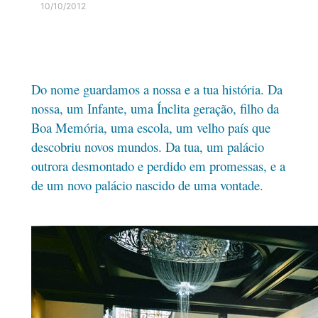
10/10/2012
Do nome guardamos a nossa e a tua história. Da
nossa, um Infante, uma Ínclita geração, filho da
Boa Memória, uma escola, um velho país que
descobriu novos mundos. Da tua, um palácio
outrora desmontado e perdido em promessas, e a
de um novo palácio nascido de uma vontade.