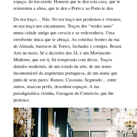
espaço, do teu existir. Homem que te deu esta casa, que te
reinventou a alma, que te deu o Porto e ao Porto te deu.
Do teu traço… Não. No teu traço nos perdemos e vivemos,
no teu traço nos encantamos. Traços dos “verdes anos”
numa cidade antiga que crescia e se redesenhava. Uma
envolvente única que te abraça. As estreitas frentes da rua
do Almada, barrocos de Torres, fachadas e cornijas, Beaux
Arts no meio, Sé e decisões dos 24, e um Movimento
Moderno, que em ti, foi temperado com décos. Traços
datados modernos, de um estado da arte, de um nome
incontornável da arquitetura portuguesa, de um nome que
junto de seus pares: Ramos, Cassiano, Segurado… entre
outros, marcou perfis, desenhou espaços. A tua
paradigmática vizinha, Garagem do Comércio, que lhe
pertence.