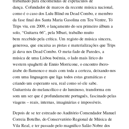
trabalhado para encomendas de espetáculos de
dança. Cofundador de marcos da recente música nacional,
como é o caso dos Lulu Blind ou Dead Combo, e membro
da fase final dos Santa Maria Gasolina em Teu Ventre, Tó
Trips viu, em 2009, o lançamento do seu primeiro álbum a
solo, “Guitarra 66”, pela Mbari, trabalho muito
bem recebido pela crítica. Um registo de música sincera,
generosa, que encaixa as pistas e materializações que Trips
já dava nos Dead Combo. O meta-fado de Paredes, a
música de uma Lisboa boémia, o lado mais lírico do
western spaghetti de Ennio Morricone, o encontro ibero-
árabe do flamenco e mais com toda a certeza, deixando-nos
com uma linguagem que liga todos estas gramáticas e
criando um esperanto seu, real como só ele sabe.
Guitarrista do melancólico e do luminoso, transforma em
som um ser que é profundamente português, fascinado pelas
viagens – reais, internas, imaginárias e impossíveis.
Depois de se ter estreado no Auditório Comendador Manuel
Correia Botelho, do Conservatório Regional de Música de
Vila Real, e ter passado pelo magnífico Salão Nobre dos