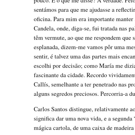
pouco. E o que lhe disse? A verdade. Pel
sentámos para que me ajudasse a reflecti
oficina. Para mim era importante manter 
Candela, onde, diga-se, fui tratada nas 
têm vermute, ao que me respondem que si
esplanada, dizem-me vamos pôr uma mesa p
sentir, é talvez uma das partes mais enc
escolhi por decisão; como María me dizia:
fascinante da cidade. Recordo vividament
Callís, semelhante a ter penetrado nas pr
alguns segredos preciosos. Percorria-a d
Carlos Santos distingue, relativamente ao
significa dar uma nova vida, e a segunda 
mágica cartola, de uma caixa de madeira 