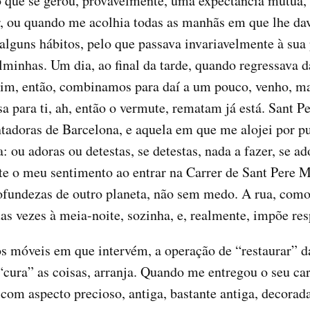
o que se gerou, provavelmente, uma expectância mútua,
r, ou quando me acolhia todas as manhãs em que lhe dav
alguns hábitos, pelo que passava invariavelmente à sua 
palminhas. Um dia, ao final da tarde, quando regressava
m, então, combinamos para daí a um pouco, venho, mas
ara ti, ah, então o vermute, rematam já está. Sant Pe
antadoras de Barcelona, e aquela em que me alojei por 
 ou adoras ou detestas, se detestas, nada a fazer, se a
e o meu sentimento ao entrar na Carrer de Sant Pere Mi
ofundezas de outro planeta, não sem medo. A rua, como 
uas vezes à meia-noite, sozinha, e, realmente, impõe r
s móveis em que intervém, a operação de “restaurar” da
“cura” as coisas, arranja. Quando me entregou o seu cart
com aspecto precioso, antiga, bastante antiga, decorad