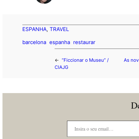
ESPANHA
, 
TRAVEL
barcelona
espanha
restaurar
←
“Ficcionar o Museu” /
As nov
CIAJG
De
Insira o seu email…