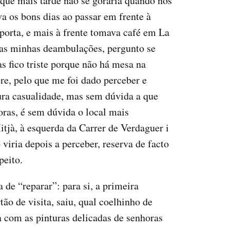
 que mais tarde não se goraria quando nos
a os bons dias ao passar em frente à
porta, e mais à frente tomava café em La
 das minhas deambulações, pergunto se
 fico triste porque não há mesa na
re, pelo que me foi dado perceber e
pura casualidade, mas sem dúvida a que
doras, é sem dúvida o local mais
tjà, à esquerda da Carrer de Verdaguer i
viria depois a perceber, reserva de facto
espeito.
 de “reparar”: para si, a primeira
ão de visita, saiu, qual coelhinho de
a com as pinturas delicadas de senhoras