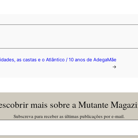
idades, as castas e o Atlântico / 10 anos de AdegaMãe
→
scobrir mais sobre a Mutante Magaz
Subscreva para receber as últimas publicações por e-mail.