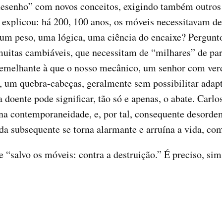
senho” com novos conceitos, exigindo também outros m
 explicou: há 200, 100 anos, os móveis necessitavam d
 um peso, uma lógica, uma ciência do encaixe? Pergunto.
muitas cambiáveis, que necessitam de “milhares” de par
 semelhante à que o nosso mecânico, um senhor com verd
, um quebra-cabeças, geralmente sem possibilitar adapt
 doente pode significar, tão só e apenas, o abate. Carl
na contemporaneidade, e, por tal, consequente desord
da subsequente se torna alarmante e arruína a vida, co
e “salvo os móveis: contra a destruição.” É preciso, sim