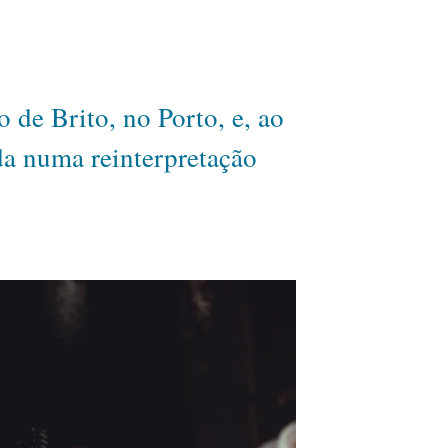
de Brito, no Porto, e, ao
da numa reinterpretação