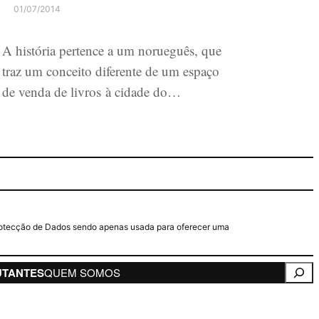
01/07/2014
A história pertence a um norueguês, que
traz um conceito diferente de um espaço
de venda de livros à cidade do…
e Protecção de Dados sendo apenas usada para oferecer uma
Pesqui
UTANTES
QUEM SOMOS