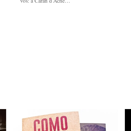
vós: a Caran d’Ache…