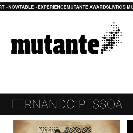
RT
NOW
TABLE
EXPERIENCE
MUTANTE AWARDS
LIVROS M
FERNANDO PESSOA