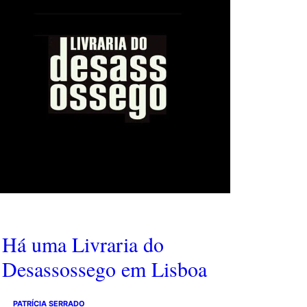
Há uma Livraria do
Desassossego em Lisboa
PATRÍCIA SERRADO