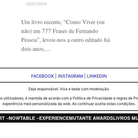
02/07/2014
Um livro recente, “Como Viver (ou
não) em 777 Frases de Fernando
Pessoa”, levou-nos a outro editado há
dois anos,…
FACEBOOK
|
INSTAGRAM
|
LINKEDIN
Seja responsável. Viva e beba com moderação.
seus utilizadores, é mantida de acordo com a Política de Privacidade e regras d
experiência mais personalizada da web. Ao continuar aceita estas condições.
RT
NOW
TABLE
EXPERIENCE
MUTANTE AWARDS
LIVROS M