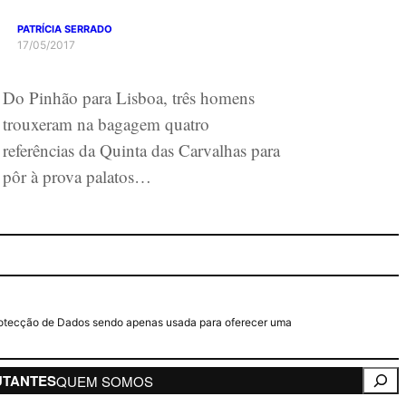
PATRÍCIA SERRADO
17/05/2017
Do Pinhão para Lisboa, três homens
trouxeram na bagagem quatro
referências da Quinta das Carvalhas para
pôr à prova palatos…
e Protecção de Dados sendo apenas usada para oferecer uma
Pesqui
UTANTES
QUEM SOMOS