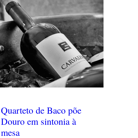
Quarteto de Baco põe
Douro em sintonia à
mesa