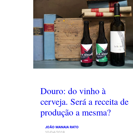
Douro: do vinho à
cerveja. Será a receita de
produção a mesma?
JOÃO MANAIA RATO
10/04/2018