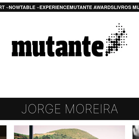
RT
NOW
TABLE
EXPERIENCE
MUTANTE AWARDS
LIVROS M
JORGE MOREIRA