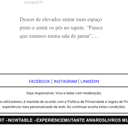
07/06/2017
Descer de elevador entrar num espaço
preto e sentir os pés no tapete. “Parece
que estamos numa sala de jantar”,…
FACEBOOK
|
INSTAGRAM
|
LINKEDIN
Seja responsável. Viva e beba com moderação.
seus utilizadores, é mantida de acordo com a Política de Privacidade e regras d
experiência mais personalizada da web. Ao continuar aceita estas condições.
RT
NOW
TABLE
EXPERIENCE
MUTANTE AWARDS
LIVROS M