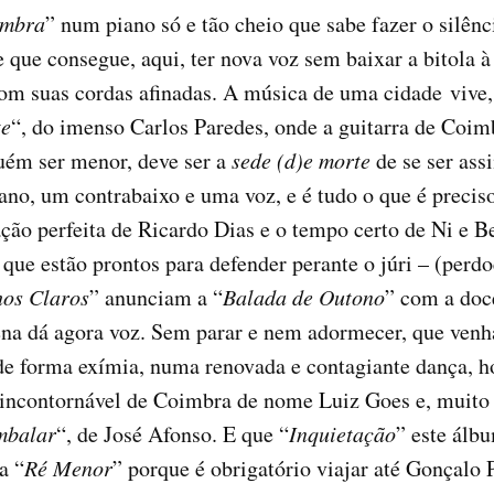
imbra
” num piano só e tão cheio que sabe fazer o silênc
que consegue, aqui, ter nova voz sem baixar a bitola à 
om suas cordas afinadas. A música de uma cidade vive
te
“, do imenso Carlos Paredes, onde a guitarra de Coim
ém ser menor, deve ser a
sede (d)e morte
de se ser ass
no, um contrabaixo e uma voz, e é tudo o que é preciso
ação perfeita de Ricardo Dias e o tempo certo de Ni e B
que estão prontos para defender perante o júri – (perdo
os Claros
” anunciam a “
Balada de Outono
” com a doc
na dá agora voz. Sem parar e nem adormecer, que venh
de forma exímia, numa renovada e contagiante dança, 
 incontornável de Coimbra de nome Luiz Goes e, muito 
mbalar
“, de José Afonso. E que “
Inquietação
” este álb
a “
Ré Menor
” porque é obrigatório viajar até Gonçalo 