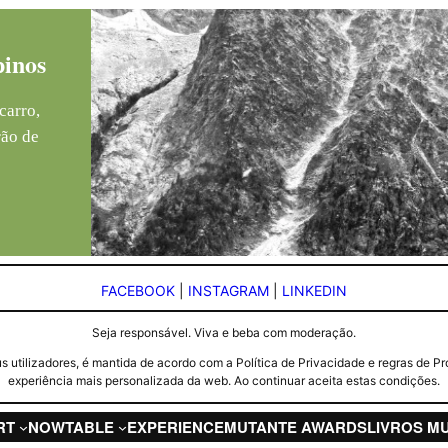
pinos
carro,
rão de
FACEBOOK
|
INSTAGRAM
|
LINKEDIN
Seja responsável. Viva e beba com moderação.
seus utilizadores, é mantida de acordo com a Política de Privacidade e regras d
experiência mais personalizada da web. Ao continuar aceita estas condições.
RT
NOW
TABLE
EXPERIENCE
MUTANTE AWARDS
LIVROS M