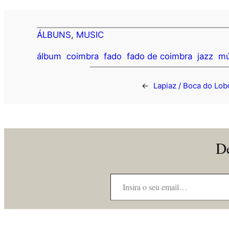
ÁLBUNS
, 
MUSIC
álbum
coimbra
fado
fado de coimbra
jazz
mú
←
Lapiaz / Boca do Lob
De
Insira o seu email…