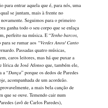
io para entrar aquela que é, para nós, uma
qual se juntam, mais à frente no
, novamente. Seguimos para o primeiro
bra ganha todo o seu corpo que se enlaça
im, perfeito na música. E “
Tenho barcos,
 para se rumar aos “
Verdes Anos/ Canto
ernardo. Passadas quatro músicas,
em, caros leitores, mas há que puxar a
e lírica de José Afonso que, também ele,
a a “
Dança
” porque os dedos de Paredes
hoje, acompanhada de um acordeão.
provavelmente, a mais bela canção de
um que se ouve. Temendo cair num
Paredes (avô de Carlos Paredes),