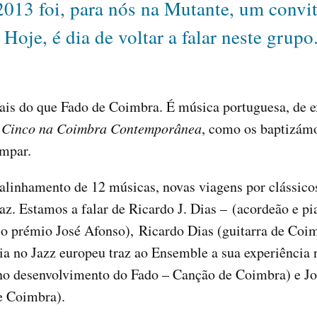
013 foi, para nós na Mutante, um convite
oje, é dia de voltar a falar neste grupo
is do que Fado de Coimbra. É música portuguesa, de ex
 Cinco na Coimbra Contemporânea
, como os baptizámo
ímpar.
alinhamento de 12 músicas, novas viagens por clássic
z. Estamos a falar de Ricardo J. Dias – (acordeão e pi
 o prémio José Afonso), Ricardo Dias (guitarra de Coim
ia no Jazz europeu traz ao Ensemble a sua experiência n
e no desenvolvimento do Fado – Canção de Coimbra) e Jo
e Coimbra).