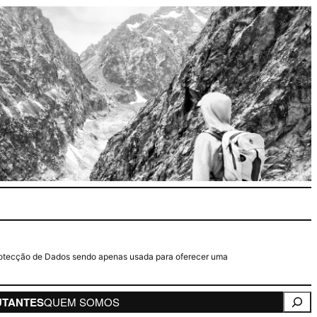
e Protecção de Dados sendo apenas usada para oferecer uma
Pesqui
UTANTES
QUEM SOMOS