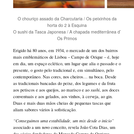
O chouriço assado da Charcutaria / Os peixinhos da
horta do 2 à Esquina
O sushi da Tasca Japonesa / A chapada mediterrânea d’
Os Primos
Erigido há 80 anos, em 1934, o mercado de um dos bairros
mais emblemáticos de Lisboa – Campo de Orique – é, hoje
em dia, um espaço eclético, um lugar que alia o passado e o
presente, o gosto pelo tradicional e, em simultâneo, pelo
contemporâneo. Nas cores, nos cheiros… na boca. Desde
as tradicionais bancadas do peixe, dos legumes e da fruta
aos petiscos e aos queijos, ao marisco e ao
sushi
, aos doces
conventuais e aos gelados, aos vinhos, à cerveja, ao gin.
Duas e mais duas mãos cheias de pequenas tascas que
aliam sabores vários à sofisticação.
“Conseguimos uma estabilidade, um mix desde o início”
associado a um novo conceito, revela João Cota Dias, um
dos sócios fundadores do Mercado Campo de Ourique.