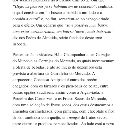
“Hoje, as pessoas já se habituaram ao conceito”
, continua,
o qual consiste em “ir buscar a bebida a um lado e a
comida a outro” e, no fim, sentarem-se no espaço criado
para o efeito. Um cenário que
“só é possível num bairro
com estas característica, um bairro ‘novo’, mais bairrista”
,
diz-nos Pedro de Almeida, sócio fundador deste
spot
lisboeta.
Passemos às novidades. Há a Champanharia, as Cervejas
do Mundo e as Cervejas do Mercado, as quais incrementam
a oferta de bebidas; e até ao início de dezembro está
prevista a abertura da Garrafeira do Mercado. A
carpacceria Contessa Antipasti é outro dos recém-
chegados, com os tártaros e os pica-paus de peixe, entre
outras opções saudáveis, assim como a Algarviada, a
Parceira das Conservas, e os Frutos Secos do Mercado,
com uma selecção de frutos secos, dos quais destacamos a
amêndoa caramelizada, com pimenta, com chocolate e flor
de sal, amêndoa com queijo, um
nougat
de frutos secos,
entre outros, e produtos personalizados. Ao lado está a nova