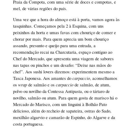
Praia da Compota, com uma série de doces e compotas, e
mel, de várias regiões do país.
Uma vez que a hora do almoço está à porta, vamos agora às
tasquinhas. Começamos pela 2 à Esquina, com uns
peixinhos da horta e umas favas com chouriço de comer e
chorar por mais. Para quem aprecia um bom chouriço
assando, presunto e queijo para uma entrada, a
recomendação recai na Charcutaria, espaço contíguo ao
Chef do Mercado, que apresenta uma viagem de sabores
nas tapas ou pinchos e um desafio: “Deixe nas mãos do
chef”. Aos sushi lovers dizemos: experimentem mesmo a
Tasca Japonesa. Aos amantes do
carpaccio
, aconselhamos
os
wrap
de salmão e os
carpaccio
de salmão, de atum,
polvo ou novilho da Contessa Antipasta, ou o tártaro de
novilho, salmão ou atum. Para quem gosta de marisco há o
Mercado do Marisco, com um linguini à Bolhão Pato
delicioso, além do recheio de sapateira, ostras do Sado,
mexilhão algarvio e camarão de Espinho, do Algarve e da
costa portuguesa.