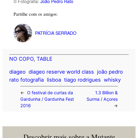
© Fotografia:
João Pedro Rato
Partilhe com os amigos:
PATRÍCIA SERRADO
NO COPO
, 
TABLE
diageo
diageo reserve world class
joão pedro
rato fotografia
lisboa
tiago rodrigues
whisky
←
O festival de curtas da
1.3 Billion &
Gardunha / Gardunha Fest
Surma / Açores
2016
→
Descobrir mais sobre a Mutante