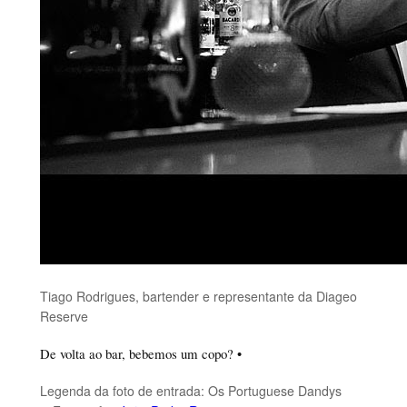
Tiago Rodrigues, bartender e representante da Diageo
Reserve
De volta ao bar, bebemos um copo? •
Legenda da foto de entrada: Os Portuguese Dandys