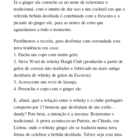
Já o ginger ale converte-se no mote de reinventar o
tradicional, com o intuito de dar azo a um cocktail em que a
referida bebida destilada é combinada com a frescura e o
picante do ginger ale, para as noites de estio que
aguardamos a todo o momento.
Partilhemos a receita, para desfrutar com serenidade esta
nova tendência em casa:
1. Encha um copo com muito gelo;
2. Sirva 50 ml de whisky Haigh Club (produzido a partir de
grãos de cereais não maltados e fabricado na mais antiga
destilaria de whisky de grãos da Escócia);
3. Acrescente um
twist
de laranja;
4. Preencha o copo com o ginger ale.
E, afinal, qual a relação entre o whisky e o clube português
composto por 13 homens que desfrutam de um estilo…
dandy? Pois bem, a intenção é a mesma: Reinventar o
tradicional. A prova aconteceu no Purista, no Chiado, em
Lisboa, onde o whisky ginger ale se traduziu numa nova
forma de celebrar a bebida destilada. Talvez seja esta uma