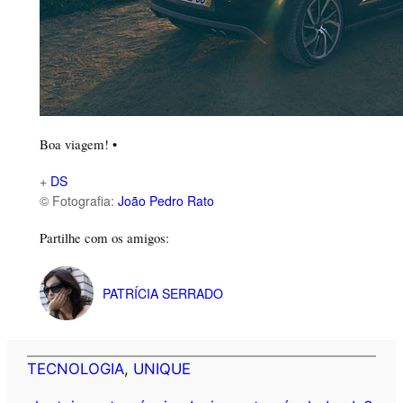
Boa viagem! •
+
DS
© Fotografia:
João Pedro Rato
Partilhe com os amigos:
PATRÍCIA SERRADO
TECNOLOGIA
, 
UNIQUE