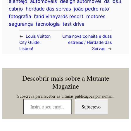
alentejo
automóveis
design automóvel
ds
ds3
cabrio
herdade das servas
joão pedro rato
fotografia
l’and vineyards resort
motores
segurança
tecnologia
test drive
←
Louis Vuitton
Uma nova colheita e duas
City Guide:
estreias / Herdade das
Lisboa!
Servas
→
Descobrir mais sobre a Mutante
Magazine
Subscreva para receber as últimas publicações por e-mail.
Insira o seu email…
Subscrevo