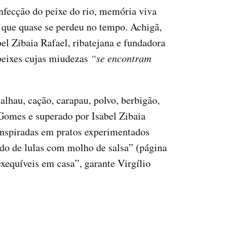
nfecção do peixe do rio, memória viva
o que quase se perdeu no tempo. Achigã,
abel Zibaia Rafael, ribatejana e fundadora
peixes cujas miudezas
“se encontram
lhau, cação, carapau, polvo, berbigão,
 Gomes e superado por Isabel Zibaia
 inspiradas em pratos experimentados
cado de lulas com molho de salsa” (página
exequíveis em casa”, garante Virgílio