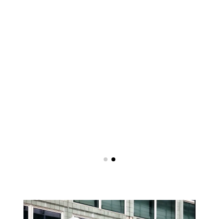
lugar que manteve o seu caráter autêntico como
testemunho da história alemã. Atualmente, é um
local de animação onde predomina a subcultura
criativa internacional. O
Haus Schwarzenberg
está
localizado no número 39 da Rosenthaler Straße e é
um espaço completamente diferente dos vizinhos
Hackescher Höfe e Rosenhöfe.