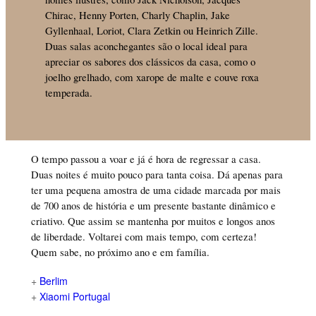
Chirac, Henny Porten, Charly Chaplin, Jake
Gyllenhaal, Loriot, Clara Zetkin ou Heinrich Zille.
Duas salas aconchegantes são o local ideal para
apreciar os sabores dos clássicos da casa, como o
joelho grelhado, com xarope de malte e couve roxa
temperada.
O tempo passou a voar e já é hora de regressar a casa.
Duas noites é muito pouco para tanta coisa. Dá apenas para
ter uma pequena amostra de uma cidade marcada por mais
de 700 anos de história e um presente bastante dinâmico e
criativo. Que assim se mantenha por muitos e longos anos
de liberdade. Voltarei com mais tempo, com certeza!
Quem sabe, no próximo ano e em família.
+
Berlim
+
Xiaomi Portugal