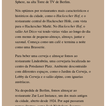
Sphere, na alta Torre de TV de Berlim.
Nós optámos por restaurantes mais característicos e
históricos da cidade, como o
Hackescher Hof
, e o
restaurante central do Hackescher Höfe, com vista
para o Hackescher Markt. No
Hackescher Hof
, o
salão Art Déco vai tendo várias vidas ao longo do dia
com menus de pequeno-almoço, almoço, jantar e
sazonal. Começa como um café e termina a noite
como uma Brasserie.
Para beber uma cerveja e almoçar fomos ao
restaurante Lindenbräu, uma cervejaria localizada no
centro da Potsdamer Platz. Ambiente descontraído
com diferentes espaços, como o Jardim da Cerveja, o
Lobby da Cerveja e o salão alpino, com iguarias
austríacas.
Na despedida de Berlim, fomos almoçar ao
restaurante Zur Last Instance, um dos mais antigos
da cidade, aberto desde 1924. Por aqui passaram
nomes ilustres, como Jack Nicholson, Jacques