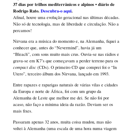
37 dias por trilhos mediterrânicos e alpinos • diário de
Rodrigo Rato.
Descubra-o aqui
.
Afinal, houve uma evolução geracional nas últimas décadas.
Não só de tecnologia, mas de liberdade e circulação. Não a
percamos!
Nirvana era a música do momento e, na Alemanha, fiquei a
conhecer que, antes do “Nevermind”, havia já um
“Bleach”, com sons muito mais crus. Ouvia-se nas rádios e
grava-se em K7’s que começavam a perder terreno para os
compact disc
(CDs). O primeiro CD que comprei foi o “In
Utero”, terceiro álbum dos Nirvana, lançado em 1993.
Entre rapazes e raparigas naturais de várias vilas e cidades
da Europa e norte de África, foi com um grupo da
Alemanha de Leste que melhor me dei. Se não foi por
acaso, não faço a mínima ideia da razão. Deviam ser os
mais fixes.
Passaram apenas 32 anos, muita coisa mudou, mas não
voltei à Alemanha (uma escala de uma hora numa viagem