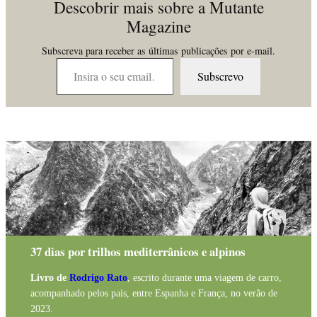
Descobrir mais sobre a Mutante
Magazine
Subscreva para receber as últimas publicações por e-mail.
Insira o seu email…
Subscrevo
37 dias por trilhos mediterrânicos e alpinos
Livro de
Rodrigo Rato
, escrito durante uma viagem de carro,
acompanhado pelos pais, entre Espanha e França, no verão de
2023.