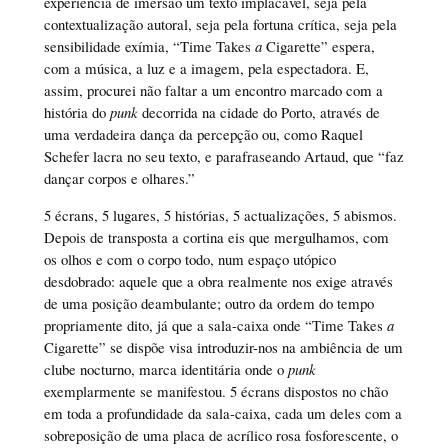
experiência de imersão um texto implacável, seja pela
contextualização autoral, seja pela fortuna crítica, seja pela
sensibilidade exímia, “Time Takes
a
Cigarette” espera,
com a música, a luz e a imagem, pela espectadora. E,
assim, procurei não faltar a um encontro marcado com a
história do
punk
decorrida na cidade do Porto, através de
uma verdadeira dança da percepção ou, como Raquel
Schefer lacra no seu texto, e parafraseando Artaud, que “faz
dançar corpos e olhares.”
5 écrans, 5 lugares, 5 histórias, 5 actualizações, 5 abismos.
Depois de transposta a cortina eis que mergulhamos, com
os olhos e com o corpo todo, num espaço utópico
desdobrado: aquele que a obra realmente nos exige através
de uma posição deambulante; outro da ordem do tempo
propriamente dito, já que a sala-caixa onde “Time Takes
a
Cigarette” se dispõe visa introduzir-nos na ambiência de um
clube nocturno, marca identitária onde o
punk
exemplarmente se manifestou. 5 écrans dispostos no chão
em toda a profundidade da sala-caixa, cada um deles com a
sobreposição de uma placa de acrílico rosa fosforescente, o