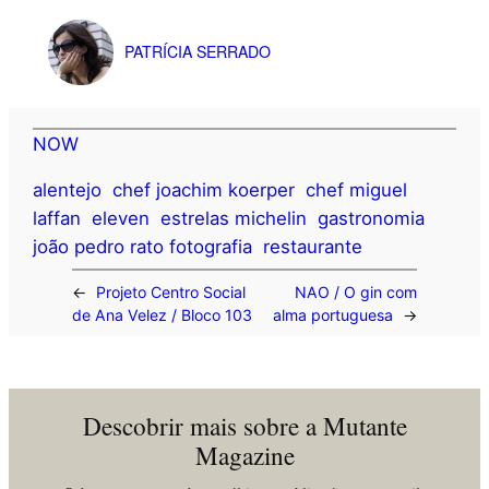
PATRÍCIA SERRADO
NOW
alentejo
chef joachim koerper
chef miguel
laffan
eleven
estrelas michelin
gastronomia
joão pedro rato fotografia
restaurante
←
Projeto Centro Social
NAO / O gin com
de Ana Velez / Bloco 103
alma portuguesa
→
Descobrir mais sobre a Mutante
Magazine