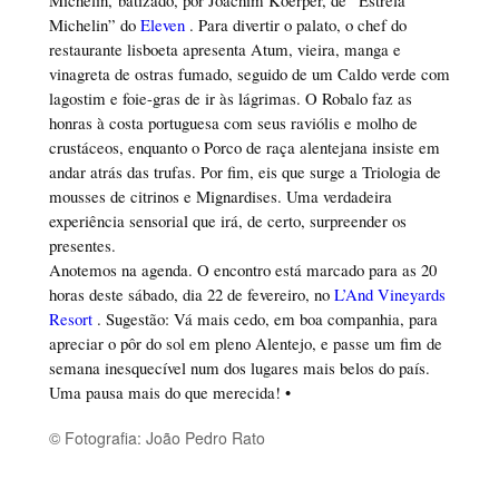
Michelin” do
Eleven
. Para divertir o palato, o chef do
restaurante lisboeta apresenta Atum, vieira, manga e
vinagreta de ostras fumado, seguido de um Caldo verde com
lagostim e foie-gras de ir às lágrimas. O Robalo faz as
honras à costa portuguesa com seus raviólis e molho de
crustáceos, enquanto o Porco de raça alentejana insiste em
andar atrás das trufas. Por fim, eis que surge a Triologia de
mousses de citrinos e Mignardises. Uma verdadeira
experiência sensorial que irá, de certo, surpreender os
presentes.
Anotemos na agenda. O encontro está marcado para as 20
horas deste sábado, dia 22 de fevereiro, no
L’And Vineyards
Resort
. Sugestão: Vá mais cedo, em boa companhia, para
apreciar o pôr do sol em pleno Alentejo, e passe um fim de
semana inesquecível num dos lugares mais belos do país.
Uma pausa mais do que merecida! •
© Fotografia: João Pedro Rato